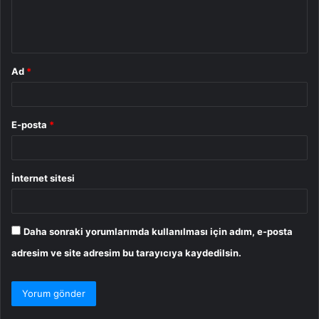
m
*
Ad
*
E-posta
*
İnternet sitesi
Daha sonraki yorumlarımda kullanılması için adım, e-posta
adresim ve site adresim bu tarayıcıya kaydedilsin.