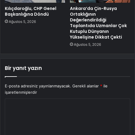
Kılıçdaroğlu, CHP Genel
Ankara’da Çin-Rusya
Başkanlığına Döndü
Ortaklığının
Değerlendirildiği
Ağustos 5, 2026
Toplantıda Uzmanlar Çok
Kutuplu Dünyanın
Yükselişine Dikkat Çekti
Ağustos 5, 2026
Bir yanıt yazın
E-posta adresiniz yayınlanmayacak.
Gerekli alanlar
*
ile
işaretlenmişlerdir
Y
o
r
u