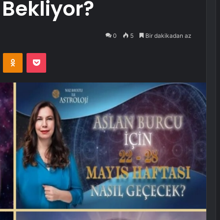
 Bekliyor?
0
5
Bir dakikadan az
VKontakte
Odnoklassniki
Pocket