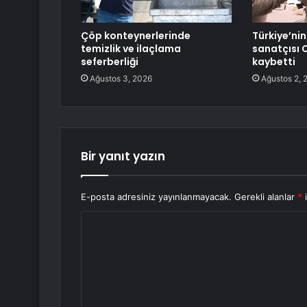
Çöp konteynerlerinde
Türkiye’ni
temizlik ve ilaçlama
sanatçısı 
seferberliği
kaybetti
Ağustos 3, 2026
Ağustos 2, 
Bir yanıt yazın
E-posta adresiniz yayınlanmayacak.
Gerekli alanlar
*
i
Y
o
r
u
m