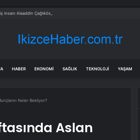
iş insanı Alaaddin Çağlıköse’ye kafede bıçaklı saldırının görüntüleri ortaya
FA
HABER
EKONOMI
SAĞLIK
TEKNOLOJI
YAŞAM
urçlarını Neler Bekliyor?
ftasında Aslan