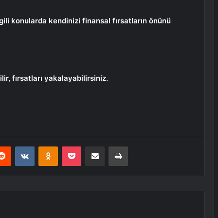
ilgili konularda kendinizi finansal fırsatların önünü
r, fırsatları yakalayabilirsiniz.
erest
Reddit
VKontakte
Odnoklassniki
Pocket
E-Posta ile paylaş
Yazdır