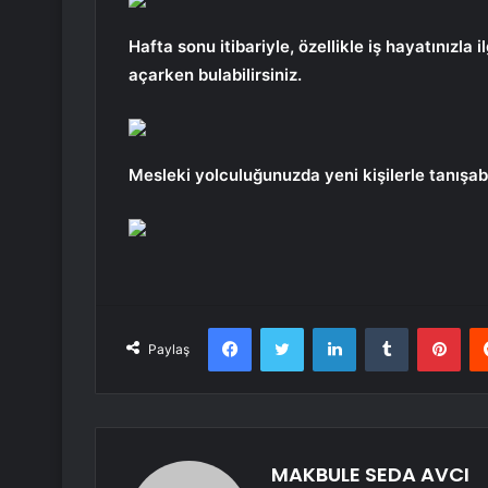
Hafta sonu itibariyle, özellikle iş hayatınızla 
açarken bulabilirsiniz.
Mesleki yolculuğunuzda yeni kişilerle tanışabili
Facebook
Twitter
LinkedIn
Tumblr
Pint
Paylaş
MAKBULE SEDA AVCI