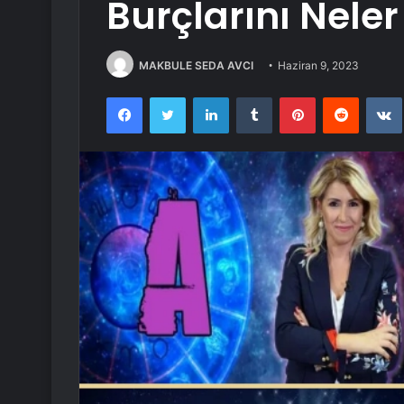
Burçlarını Neler
MAKBULE SEDA AVCI
Haziran 9, 2023
Facebook
Twitter
LinkedIn
Tumblr
Pinterest
Reddit