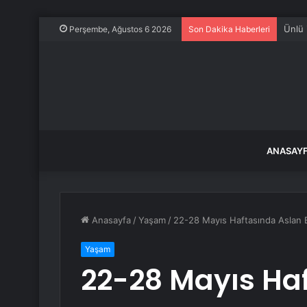
Ünlü 
Perşembe, Ağustos 6 2026
Son Dakika Haberleri
ANASAY
Anasayfa
/
Yaşam
/
22-28 Mayıs Haftasında Aslan B
Yaşam
22-28 Mayıs Ha