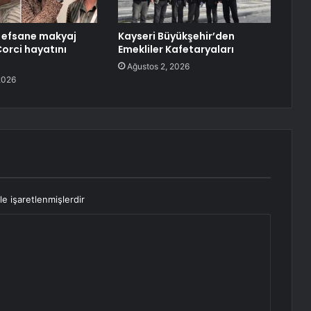
n efsane makyaj
Kayseri Büyükşehir’den
Corci hayatını
Emekliler Kafetaryaları
Ağustos 2, 2026
2026
le işaretlenmişlerdir