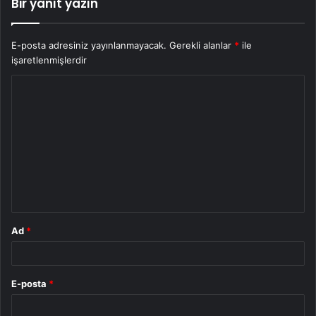
Bir yanıt yazın
E-posta adresiniz yayınlanmayacak.
Gerekli alanlar
*
ile
işaretlenmişlerdir
Y
o
r
u
m
*
Ad
*
E-posta
*