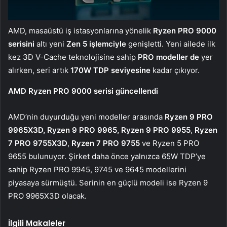
AMD, masaüstü iş istasyonlarına yönelik
Ryzen PRO 9000
serisini
altı yeni
Zen 5 işlemciyle
genişletti. Yeni ailede ilk
kez 3D V-Cache teknolojisine sahip
PRO modeller de
yer
alırken, seri artık
170W TDP seviyesine
kadar çıkıyor.
AMD Ryzen PRO 9000 serisi güncellendi
AMD’nin duyurduğu yeni modeller arasında
Ryzen 9 PRO
9965X3D, Ryzen 9 PRO 9965,
Ryzen 9 PRO 9955
,
Ryzen
7 PRO 9755X3D
,
Ryzen 7 PRO 9755
ve Ryzen 5 PRO
9655 bulunuyor. Şirket daha önce yalnızca 65W TDP’ye
sahip Ryzen PRO 9945, 9745 ve 9645 modellerini
piyasaya sürmüştü. Serinin en güçlü modeli ise Ryzen 9
PRO 9965X3D olacak.
İlgili Makaleler