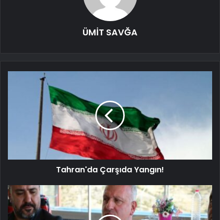
ÜMİT SAVĞA
Tahran'da Çarşıda Yangın!