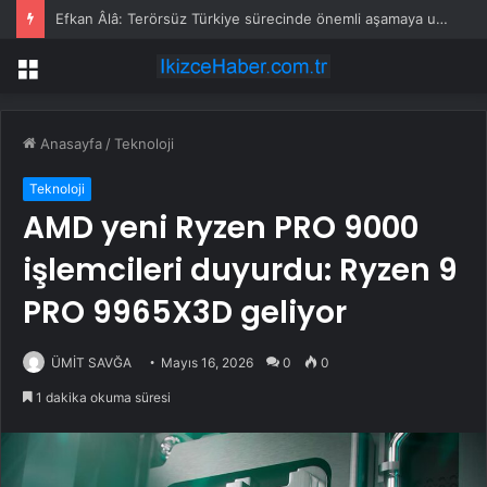
Efkan Âlâ: Terörsüz Türkiye sürecinde önemli aşamaya ulaşıldı
Menü
Anasayfa
/
Teknoloji
Teknoloji
AMD yeni Ryzen PRO 9000
işlemcileri duyurdu: Ryzen 9
PRO 9965X3D geliyor
ÜMİT SAVĞA
Mayıs 16, 2026
0
0
1 dakika okuma süresi