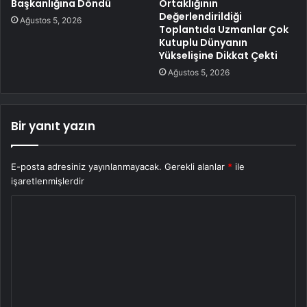
Başkanlığına Döndü
Ortaklığının
Değerlendirildiği
Ağustos 5, 2026
Toplantıda Uzmanlar Çok
Kutuplu Dünyanın
Yükselişine Dikkat Çekti
Ağustos 5, 2026
Bir yanıt yazın
E-posta adresiniz yayınlanmayacak.
Gerekli alanlar
*
ile
işaretlenmişlerdir
Y
o
r
u
m