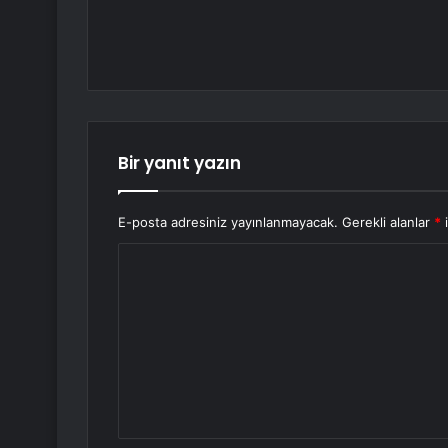
Bir yanıt yazın
E-posta adresiniz yayınlanmayacak.
Gerekli alanlar
*
i
Y
o
r
u
m
*