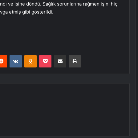
ndı ve işine döndü. Sağlık sorunlarına rağmen işini hiç
ga etmiş gibi gösterildi.
erest
Reddit
VKontakte
Odnoklassniki
Pocket
E-Posta ile paylaş
Yazdır