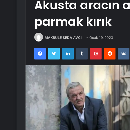
Akusta aracın a
parmak kırık
MAKBULE SEDA AVCI
Ocak 19, 2023
Facebook
Twitter
LinkedIn
Tumblr
Pinterest
Reddit