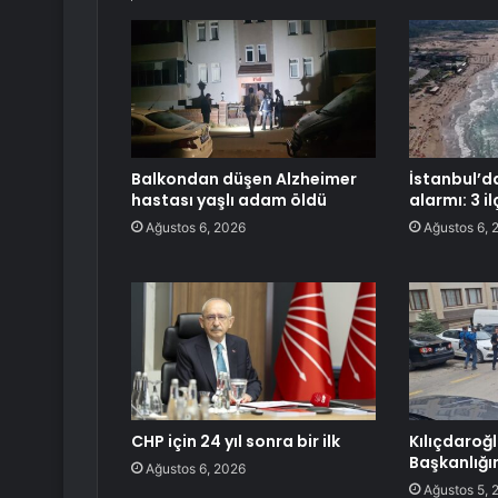
Balkondan düşen Alzheimer
İstanbul’d
hastası yaşlı adam öldü
alarmı: 3 i
Ağustos 6, 2026
Ağustos 6, 
CHP için 24 yıl sonra bir ilk
Kılıçdaroğ
Başkanlığ
Ağustos 6, 2026
Ağustos 5, 