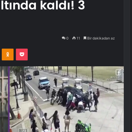
ltında kaldı! 3
0
11
Bir dakikadan az
VKontakte
Odnoklassniki
Pocket