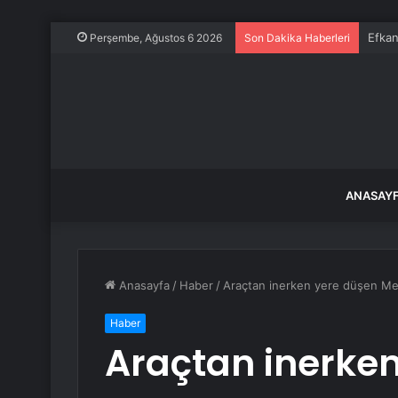
Efkan
Perşembe, Ağustos 6 2026
Son Dakika Haberleri
ANASAY
Anasayfa
/
Haber
/
Araçtan inerken yere düşen Mesu
Haber
Araçtan inerke