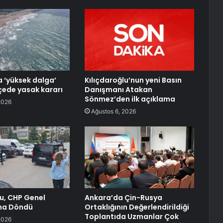
a ‘yüksek dalga’
Kılıçdaroğlu’nun yeni Basın
lçede yasak kararı
Danışmanı Atakan
Sönmez’den ilk açıklama
2026
Ağustos 6, 2026
lu, CHP Genel
Ankara’da Çin-Rusya
ına Döndü
Ortaklığının Değerlendirildiği
Toplantıda Uzmanlar Çok
2026