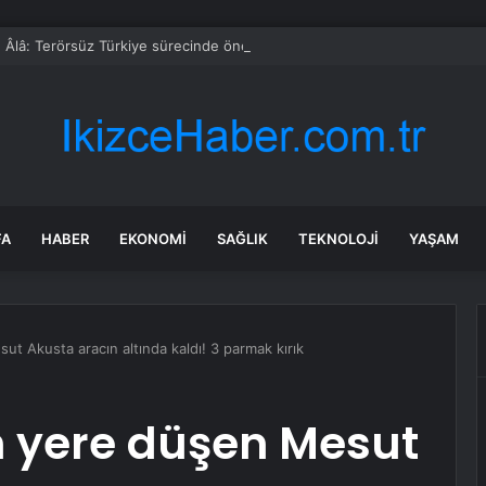
 Âlâ: Terörsüz Türkiye sürecinde önemli aşamaya ulaşıldı
FA
HABER
EKONOMI
SAĞLIK
TEKNOLOJI
YAŞAM
t Akusta aracın altında kaldı! 3 parmak kırık
n yere düşen Mesut