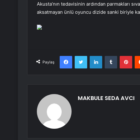
Akusta’nın tedavisinin ardından parmakları sıva
aksatmayan ünlü oyuncu dizide sanki biriyle kav
Facebook
Twitter
LinkedIn
Tumblr
Pint
Paylaş
MAKBULE SEDA AVCI