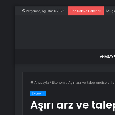
Muğla
Perşembe, Ağustos 6 2026
Son Dakika Haberleri
ANASAY
Anasayfa
/
Ekonomi
/
Aşırı arz ve talep endişeleri 
Ekonomi
Aşırı arz ve tale