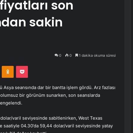
fiyatları son
ndan sakin
0
0
1 dakika okuma süresi
VKontakte
Odnoklassniki
Pocket
 Asya seansında dar bir bantta işlem gördü. Arz fazlası
 olumsuz bir görünüm sunarken, son seanslarda
dengelendi.
 dolar/varil seviyesinde sabitlenirken, West Texas
e saatiyle 04.30’da 59,44 dolar/varil seviyesinde yatay