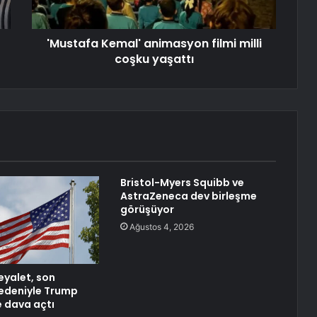
'Mustafa Kemal' animasyon filmi milli
coşku yaşattı
Bristol-Myers Squibb ve
AstraZeneca dev birleşme
görüşüyor
Ağustos 4, 2026
eyalet, son
 nedeniyle Trump
 dava açtı