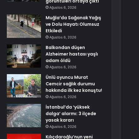
görüntüleri ortaya çıktı
Ağustos 6, 2026
Muğla’da Sağanak Yağış
ve Dolu Hayatı Olumsuz
Etkiledi
Ağustos 6, 2026
Balkondan düşen
Alzheimer hastası yaşlı
adam öldü
Ağustos 6, 2026
Ünlü oyuncu Murat
Cemcir sağlık durumu
hakkında ilk kez konuştu!
Ağustos 6, 2026
İstanbul’da ‘yüksek
dalga’ alarmı: 3 ilçede
yasak kararı
Ağustos 6, 2026
Kılıçdaroğlu’nun yeni