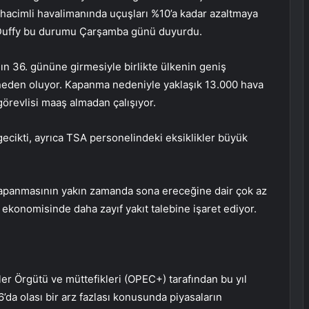
acimli havalimanında uçuşları %10’a kadar azaltmaya
n Duffy bu durumu Çarşamba günü duyurdu.
n 36. gününe girmesiyle birlikte ülkenin geniş
eden oluyor. Kapanma nedeniyle yaklaşık 13.000 hava
görevlisi maaş almadan çalışıyor.
ecikti, ayrıca TSA personelindeki eksiklikler büyük
kapanmasının yakın zamanda sona ereceğine dair çok az
konomisinde daha zayıf yakıt talebine işaret ediyor.
keler Örgütü ve müttefikleri (OPEC+) tarafından bu yıl
6’da olası bir arz fazlası konusunda piyasaların