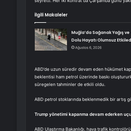
seyretti. Her iki kontrat da Çarşamba günü yakl
İlgili Makaleler
Muğla’da Sağanak Yağış ve
Dolu Hayatı Olumsuz Etkiled
Ağustos 6, 2026
ABD’de uzun süredir devam eden hükümet kapan
beklentisi ham petrol üzerinde baskı oluşturur
süregelen tahminler de etkili oldu.
ABD petrol stoklarında beklenmedik bir artış gös
Trump yönetimi kapanma devam ederken uçuş
ABD Ulaştırma Bakanlığı, hava trafik kontrolör