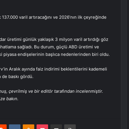
137.000 varil artıracağını ve 2026’nın ilk çeyreğinde
r üretimi günlük yaklaşık 3 milyon varil artırdığı göz
rahatlama sağladı. Bu durum, güçlü ABD üretimi ve
ki piyasa endişelerinin başlıca nedenlerinden biri oldu.
rv’in Aralık ayında faiz indirimi beklentilerini kademeli
 de baskı gördü.
, çevrilmiş ve bir editör tarafından incelenmiştir.
üze bakın.
erest
Reddit
VKontakte
Odnoklassniki
Pocket
E-Posta ile paylaş
Yazdır