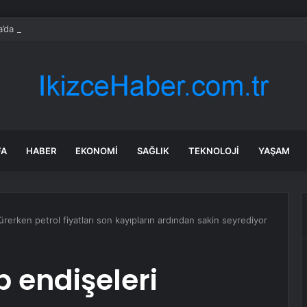
’da Sağanak Yağış ve Dolu Hayatı Olumsuz Etkiledi
FA
HABER
EKONOMI
SAĞLIK
TEKNOLOJI
YAŞAM
sürerken petrol fiyatları son kayıpların ardından sakin seyrediyor
p endişeleri