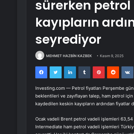
sürerken petrol 
kayıpların ardı
seyrediyor
MEHMET HAZBİN KAZBEK
Kasım 9, 2025
Facebook
Twitter
LinkedIn
Tumblr
Pinterest
Reddit
Investing.com — Petrol fiyatları Perşembe günü
beklentileri ve zayıflayan talep,
ham petrol
için
kaydedilen keskin kayıpların ardından fiyatlar 
Ocak vadeli
Brent petrol
vadeli işlemleri 63,54
Intermediate ham petrol vadeli işlemleri Türkiy