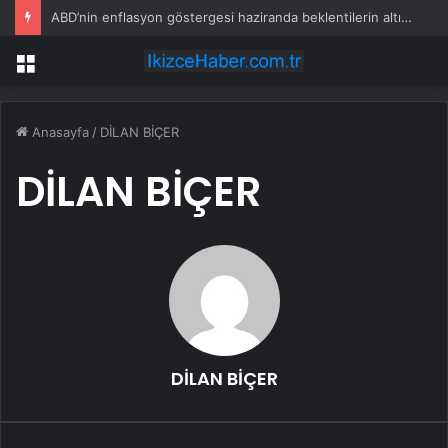
ABD’nin enflasyon göstergesi haziranda beklentilerin altında arttı
Menü
Anasayfa
/
DİLAN BİÇER
DİLAN BİÇER
DİLAN BİÇER