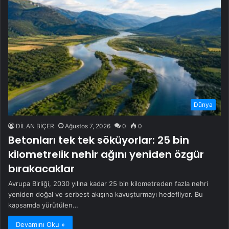
Dünya
DİLAN BİÇER
Ağustos 7, 2026
0
0
Betonları tek tek söküyorlar: 25 bin
kilometrelik nehir ağını yeniden özgür
bırakacaklar
Avrupa Birliği, 2030 yılına kadar 25 bin kilometreden fazla nehri
yeniden doğal ve serbest akışına kavuşturmayı hedefliyor. Bu
kapsamda yürütülen…
Devamını Oku »