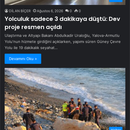
DİLAN BİÇER
Ağustos 6, 2026
0
0
Yolculuk sadece 3 dakikaya düştü: Dev
proje resmen açıldı
Ulaştırma ve Altyapı Bakanı Abdulkadir Uraloğlu, Yalova-Armutlu
Yolu'nun hizmete girdiğini açıklarken, yapımı süren Güney Çevre
Yolu ile 19 dakikalık seyahat…
Devamını Oku »
Haber