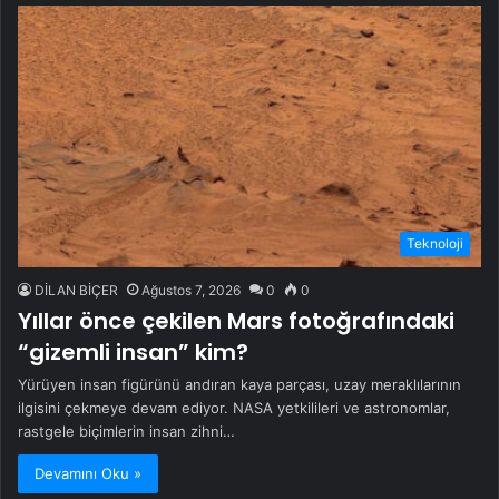
Teknoloji
DİLAN BİÇER
Ağustos 7, 2026
0
0
Yıllar önce çekilen Mars fotoğrafındaki
“gizemli insan” kim?
Yürüyen insan figürünü andıran kaya parçası, uzay meraklılarının
ilgisini çekmeye devam ediyor. NASA yetkilileri ve astronomlar,
rastgele biçimlerin insan zihni…
Devamını Oku »