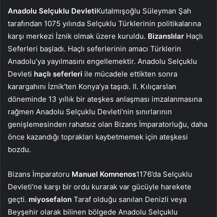
Anadolu Selçuklu Devleti
Kutalmışoğlu Süleyman Şah
tarafından 1075 yılında Selçuklu Türklerinin politikalarına
karşı merkezi İznik olmak üzere kuruldu.
Bizanslılar
Haçlı
Seferleri başladı. Haçlı seferlerinin amacı Türklerin
Anadolu’ya yayılmasını engellemektir. Anadolu Selçuklu
Devleti
haçlı seferleri
ile mücadele ettikten sonra
karargahını İznik’ten Konya’ya taşıdı. II. Kılıçarslan
döneminde 13 yıllık bir ateşkes anlaşması imzalanmasına
rağmen Anadolu Selçuklu Devleti’nin sınırlarının
genişlemesinden rahatsız olan Bizans İmparatorluğu, daha
önce kazandığı toprakları kaybetmemek için ateşkesi
bozdu.
Bizans İmparatoru
Manuel Komnenos
1176’da Selçuklu
Devleti’ne karşı bir ordu kurarak var gücüyle harekete
geçti.
miyosefalon
Taraf olduğu sanılan Denizli veya
Beyşehir olarak bilinen bölgede Anadolu Selçuklu