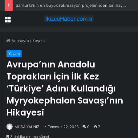
Şanlıurfa’nın en büyük rekreasyon projelerinden biri hayata geçiyor
Menü
Anasayfa
/
Yaşam
Yaşam
Avrupa’nın Anadolu
Toprakları İçin İlk Kez
‘Türkiye’ Adını Kullandığı
Myryokephalon Savaşı’nın
Hikayesi
MUSA YALNIZ
Temmuz 22, 2023
0
7
3 dakika okuma süresi