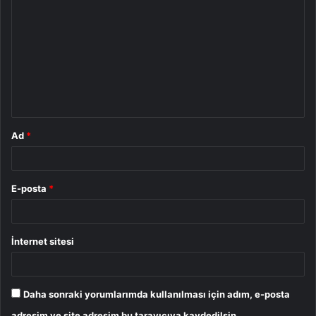
o
r
u
m
*
Ad
*
E-posta
*
İnternet sitesi
Daha sonraki yorumlarımda kullanılması için adım, e-posta
adresim ve site adresim bu tarayıcıya kaydedilsin.