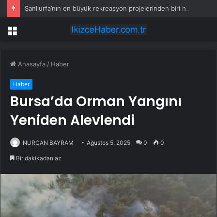
Şanlıurfa’nın en büyük rekreasyon projelerinden biri hayata geçiyor
Menü
Anasayfa
/
Haber
Haber
Bursa’da Orman Yangını
Yeniden Alevlendi
NURCAN BAYRAM
Ağustos 5, 2025
0
0
Bir dakikadan az