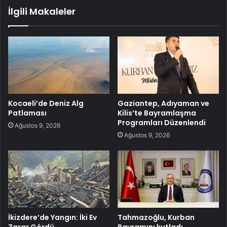
İlgili Makaleler
Kocaeli’de Deniz Alg
Gaziantep, Adıyaman ve
Patlaması
Kilis’te Bayramlaşma
Programları Düzenlendi
Ağustos 9, 2026
Ağustos 9, 2026
İkizdere’de Yangın: İki Ev
Tahmazoğlu, Kurban
Zarar Gördü
Bayramını kutladı