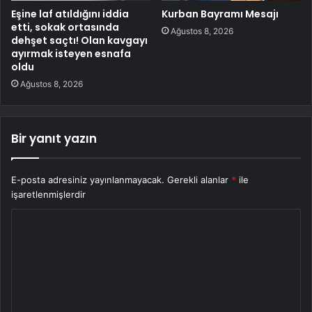
Eşine laf atıldığını iddia
Kurban Bayramı Mesajı
etti, sokak ortasında
Ağustos 8, 2026
dehşet saçtı! Olan kavgayı
ayırmak isteyen esnafa
oldu
Ağustos 8, 2026
Bir yanıt yazın
E-posta adresiniz yayınlanmayacak.
Gerekli alanlar
*
ile
işaretlenmişlerdir
Y
o
r
u
m