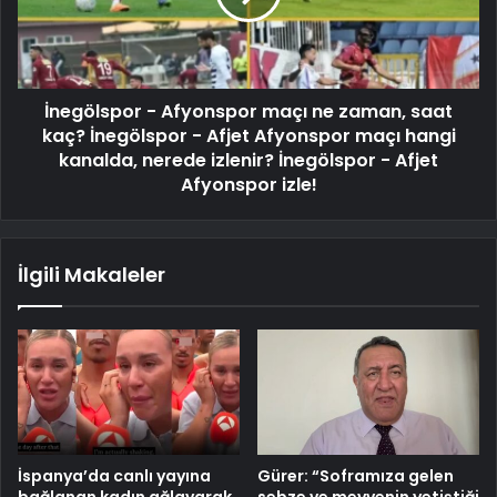
İnegölspor - Afyonspor maçı ne zaman, saat
kaç? İnegölspor - Afjet Afyonspor maçı hangi
kanalda, nerede izlenir? İnegölspor - Afjet
Afyonspor izle!
İlgili Makaleler
İspanya’da canlı yayına
Gürer: “Soframıza gelen
bağlanan kadın ağlayarak
sebze ve meyvenin yetiştiği