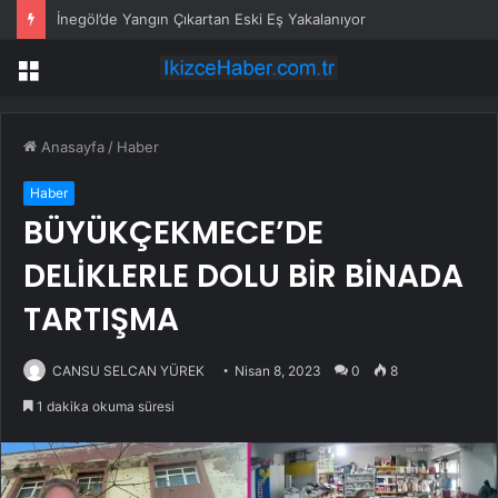
İnegöl’de Yangın Çıkartan Eski Eş Yakalanıyor
Menü
Anasayfa
/
Haber
Haber
BÜYÜKÇEKMECE’DE
DELİKLERLE DOLU BİR BİNADA
TARTIŞMA
CANSU SELCAN YÜREK
Nisan 8, 2023
0
8
1 dakika okuma süresi