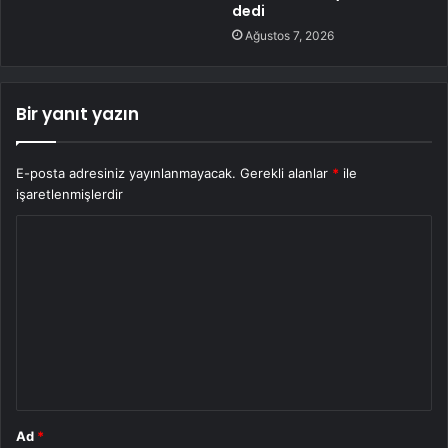
dedi
Ağustos 7, 2026
Bir yanıt yazın
E-posta adresiniz yayınlanmayacak.
Gerekli alanlar
*
ile
işaretlenmişlerdir
Y
o
r
u
m
*
Ad
*