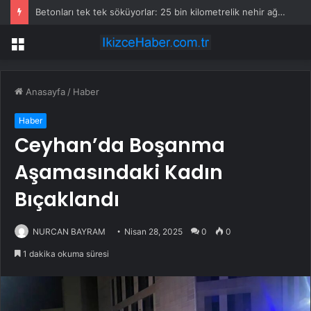
Betonları tek tek söküyorlar: 25 bin kilometrelik nehir ağını yeniden özgür bırakacaklar
Menü
Anasayfa
/
Haber
Haber
Ceyhan’da Boşanma
Aşamasındaki Kadın
Bıçaklandı
NURCAN BAYRAM
Nisan 28, 2025
0
0
1 dakika okuma süresi