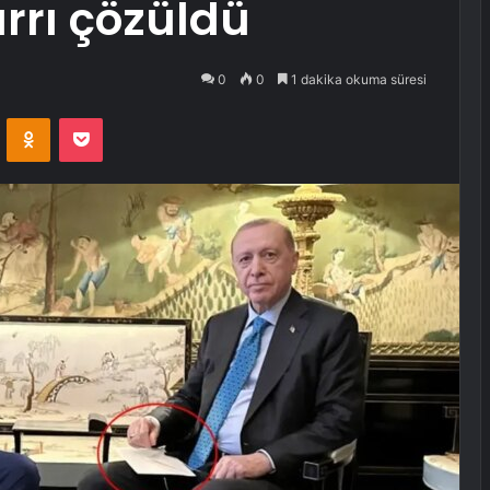
ırrı çözüldü
0
0
1 dakika okuma süresi
VKontakte
Odnoklassniki
Pocket