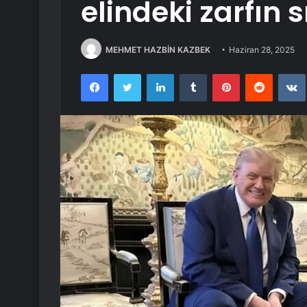
elindeki zarfın s
MEHMET HAZBİN KAZBEK
Haziran 28, 2025
Facebook
Twitter
LinkedIn
Tumblr
Pinterest
Reddit