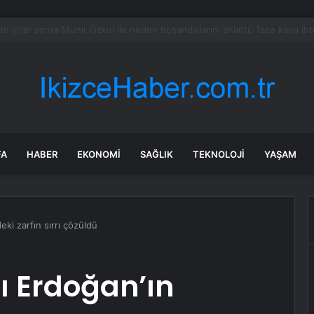
 resmen haritadan silindi: Halk tahliye edildi
FA
HABER
EKONOMI
SAĞLIK
TEKNOLOJI
YAŞAM
ki zarfın sırrı çözüldü
 Erdoğan’ın