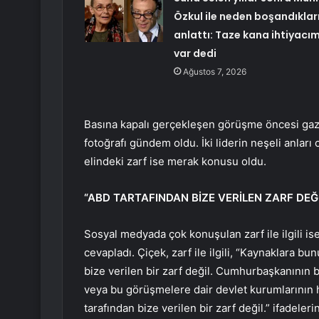
Özkul ile neden boşandıkları
anlattı: Taze kana ihtiyacı
var dedi
Ağustos 7, 2026
Basına kapalı gerçekleşen görüşme öncesi gaz
fotoğrafı gündem oldu. İki liderin neşeli anlar
elindeki zarf ise merak konusu oldu.
“ABD TARTAFINDAN BİZE VERİLEN ZARF DEĞİ
Sosyal medyada çok konuşulan zarf ile ilgili i
cevapladı. Çiçek, zarf ile ilgili, “Kaynaklara b
bize verilen bir zarf değil. Cumhurbaşkanının b
veya bu görüşmelere dair devlet kurumlarının ha
tarafından bize verilen bir zarf değil.” ifadelerin