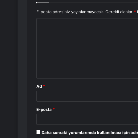
E-posta adresiniz yayınlanmayacak.
Gerekli alanlar
*
i
Y
o
r
u
m
*
Ad
*
E-posta
*
Daha sonraki yorumlarımda kullanılması için adı