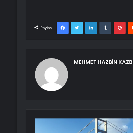
Facebook
Twitter
LinkedIn
Tumblr
Pint
Paylaş
MEHMET HAZBİN KAZB