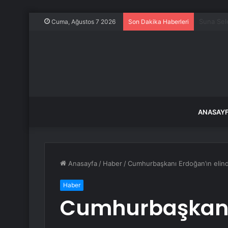
Bir şehir
Cuma, Ağustos 7 2026
Son Dakika Haberleri
ANASAY
Anasayfa
/
Haber
/
Cumhurbaşkanı Erdoğan’ın elinde
Haber
Cumhurbaşkanı