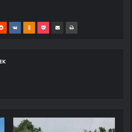
erest
Reddit
VKontakte
Odnoklassniki
Pocket
E-Posta ile paylaş
Yazdır
EK