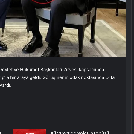
evlet ve Hükûmet Başkanları Zirvesi kapsamında
’la bir araya geldi. Görüşmenin odak noktasında Orta
vardı.
r
Kütahya’da yolcu otobüsü