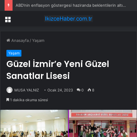
ABD’nin enflasyon göstergesi haziranda beklentilerin altında arttı
Menü
Anasayfa
/
Yaşam
Yaşam
Güzel İzmir’e Yeni Güzel
Sanatlar Lisesi
MUSA YALNIZ
Ocak 24, 2023
0
8
1 dakika okuma süresi