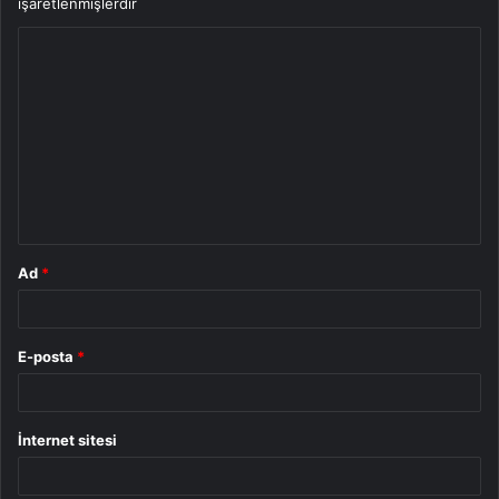
işaretlenmişlerdir
Y
o
r
u
m
*
Ad
*
E-posta
*
İnternet sitesi