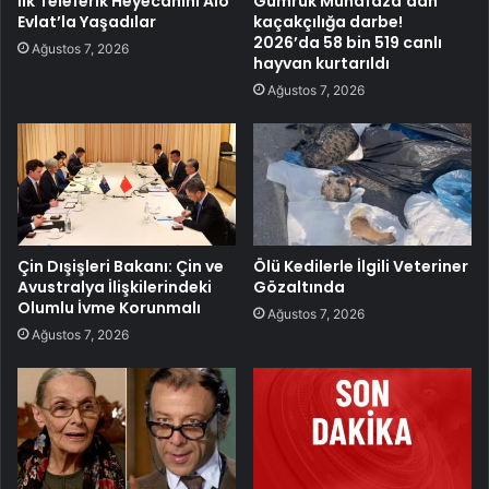
İlk Teleferik Heyecanını Alo
Gümrük Muhafaza’dan
Evlat’la Yaşadılar
kaçakçılığa darbe!
2026’da 58 bin 519 canlı
Ağustos 7, 2026
hayvan kurtarıldı
Ağustos 7, 2026
Çin Dışişleri Bakanı: Çin ve
Ölü Kedilerle İlgili Veteriner
Avustralya İlişkilerindeki
Gözaltında
Olumlu İvme Korunmalı
Ağustos 7, 2026
Ağustos 7, 2026