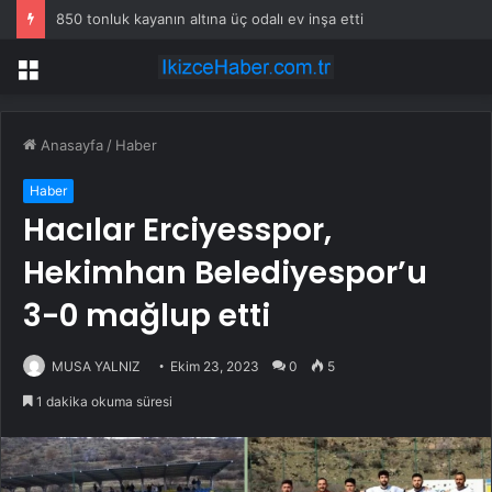
850 tonluk kayanın altına üç odalı ev inşa etti
Menü
Anasayfa
/
Haber
Haber
Hacılar Erciyesspor,
Hekimhan Belediyespor’u
3-0 mağlup etti
MUSA YALNIZ
Ekim 23, 2023
0
5
1 dakika okuma süresi