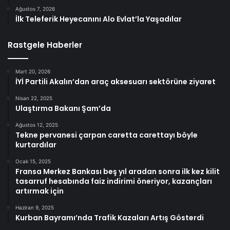
Ağustos 7, 2026
İlk Teleferik Heyecanını Alo Evlat’la Yaşadılar
Rastgele Haberler
Mart 20, 2026
İYİ Partili Akalın’dan araç aksesuarı sektörüne ziyaret
Nisan 22, 2025
Ulaştırma Bakanı Şam’da
Ağustos 12, 2025
Tekne pervanesi çarpan caretta carettayı böyle
kurtardılar
Ocak 15, 2025
Fransa Merkez Bankası beş yıl aradan sonra ilk kez kilit
tasarruf hesabında faiz indirimi öneriyor, kazançları
artırmak için
Haziran 9, 2025
Kurban Bayramı’nda Trafik Kazaları Artış Gösterdi