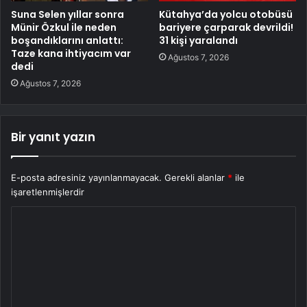
Suna Selen yıllar sonra
Kütahya’da yolcu otobüsü
Münir Özkul ile neden
bariyere çarparak devrildi!
boşandıklarını anlattı:
31 kişi yaralandı
Taze kana ihtiyacım var
Ağustos 7, 2026
dedi
Ağustos 7, 2026
Bir yanıt yazın
E-posta adresiniz yayınlanmayacak.
Gerekli alanlar
*
ile
işaretlenmişlerdir
Y
o
r
u
m