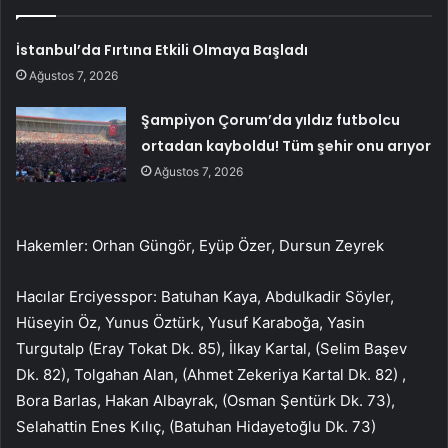
İstanbul’da Fırtına Etkili Olmaya Başladı
Ağustos 7, 2026
Şampiyon Çorum’da yıldız futbolcu
ortadan kayboldu! Tüm şehir onu arıyor
Ağustos 7, 2026
Hakemler: Orhan Güngör, Eyüp Özer, Dursun Zeyrek
Hacılar Erciyesspor: Batuhan Kaya, Abdulkadir Söyler,
Hüseyin Öz, Yunus Öztürk, Yusuf Karaboğa, Yasin
Turgutalp (Eray Tokat Dk. 85), İlkay Kartal, (Selim Başev
Dk. 82), Tolgahan Alan, (Ahmet Zekeriya Kartal Dk. 82) ,
Bora Barlas, Hakan Albayrak, (Osman Şentürk Dk. 73),
Selahattin Enes Kılıç, (Batuhan Hidayetoğlu Dk. 73)