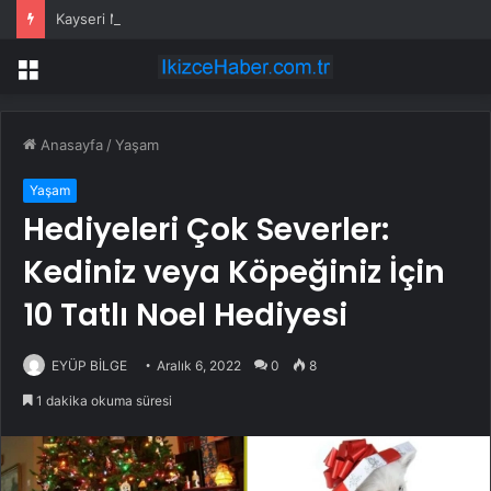
Kayseri Melikgazi’den yeni sosyal tesis
Menü
Anasayfa
/
Yaşam
Yaşam
Hediyeleri Çok Severler:
Kediniz veya Köpeğiniz İçin
10 Tatlı Noel Hediyesi
EYÜP BİLGE
Aralık 6, 2022
0
8
1 dakika okuma süresi