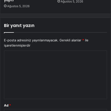
yaptı
Ağustos 5, 2026
Ağustos 5, 2026
Bir yanıt yazın
E-posta adresiniz yayınlanmayacak.
Gerekli alanlar
*
ile
işaretlenmişlerdir
Y
o
r
u
m
*
Ad
*