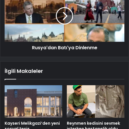
Rusya'dan Batı'ya Dinlenme
İlgili Makaleler
Kayseri Melikgazi’den yeni
Reynmen kedisini sevmek
sosyal tesis
isterken hastanelik oldu