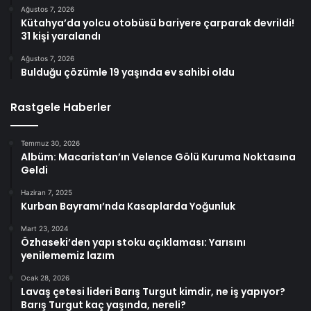
Ağustos 7, 2026
Kütahya’da yolcu otobüsü bariyere çarparak devrildi!
31 kişi yaralandı
Ağustos 7, 2026
Bulduğu çözümle 19 yaşında ev sahibi oldu
Rastgele Haberler
Temmuz 30, 2026
Albüm: Macaristan’ın Velence Gölü Kuruma Noktasına
Geldi
Haziran 7, 2025
Kurban Bayramı’nda Kasaplarda Yoğunluk
Mart 23, 2024
Özhaseki’den yapı stoku açıklaması: Yarısını
yenilememiz lazım
Ocak 28, 2026
Lavaş çetesi lideri Barış Turgut kimdir, ne iş yapıyor?
Barış Turgut kaç yaşında, nereli?