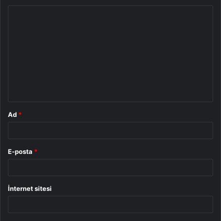
Y
o
r
u
m
*
Ad
*
E-posta
*
İnternet sitesi