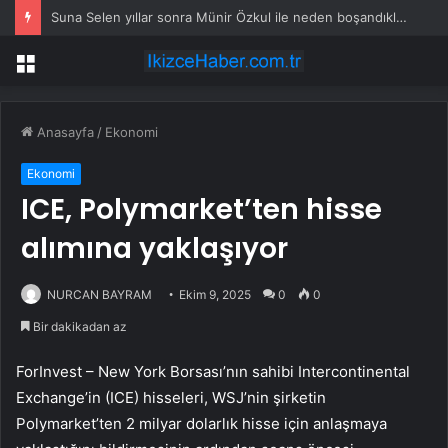
Suna Selen yıllar sonra Münir Özkul ile neden boşandıklarını anlattı: Taze kana ihtiyacım var dedi
Menü
Anasayfa
/
Ekonomi
Ekonomi
ICE, Polymarket’ten hisse
alımına yaklaşıyor
NURCAN BAYRAM
Ekim 9, 2025
0
0
Bir dakikadan az
ForInvest – New York Borsası’nın sahibi
Intercontinental
Exchange’in (ICE)
hisseleri, WSJ’nin şirketin
Polymarket’ten 2 milyar dolarlık hisse için anlaşmaya