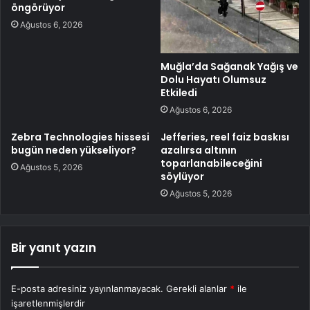
öngörüyor
Ağustos 6, 2026
Muğla’da Sağanak Yağış ve
Dolu Hayatı Olumsuz
Etkiledi
Ağustos 6, 2026
Zebra Technologies hissesi
Jefferies, reel faiz baskısı
bugün neden yükseliyor?
azalırsa altının
toparlanabileceğini
Ağustos 5, 2026
söylüyor
Ağustos 5, 2026
Bir yanıt yazın
E-posta adresiniz yayınlanmayacak.
Gerekli alanlar
*
ile
işaretlenmişlerdir