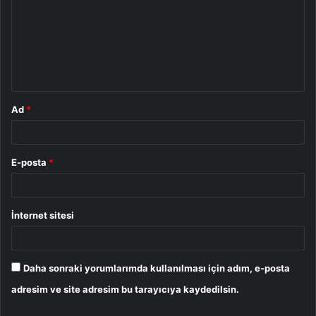
r
u
m
*
Ad
*
E-posta
*
İnternet sitesi
Daha sonraki yorumlarımda kullanılması için adım, e-posta
adresim ve site adresim bu tarayıcıya kaydedilsin.