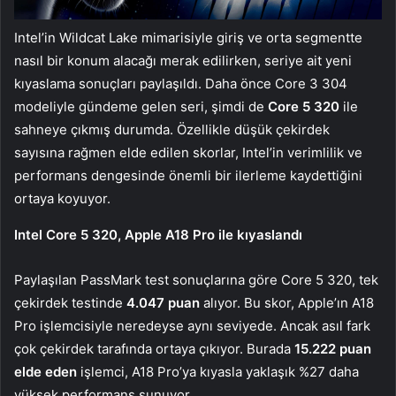
Intel’in Wildcat Lake mimarisiyle giriş ve orta segmentte
nasıl bir konum alacağı merak edilirken, seriye ait yeni
kıyaslama sonuçları paylaşıldı. Daha önce Core 3 304
modeliyle gündeme gelen seri, şimdi de
Core 5 320
ile
sahneye çıkmış durumda. Özellikle düşük çekirdek
sayısına rağmen elde edilen skorlar, Intel’in verimlilik ve
performans dengesinde önemli bir ilerleme kaydettiğini
ortaya koyuyor.
Intel Core 5 320, Apple A18 Pro ile kıyaslandı
Paylaşılan PassMark test sonuçlarına göre Core 5 320, tek
çekirdek testinde
4.047 puan
alıyor. Bu skor, Apple’ın A18
Pro işlemcisiyle neredeyse aynı seviyede. Ancak asıl fark
çok çekirdek tarafında ortaya çıkıyor. Burada
15.222 puan
elde eden
işlemci, A18 Pro’ya kıyasla yaklaşık %27 daha
yüksek performans sunuyor.