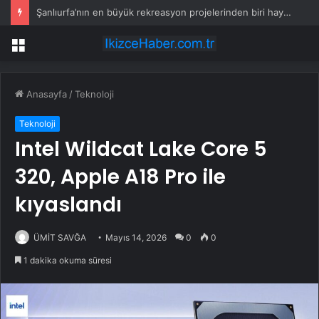
Şanlıurfa’nın en büyük rekreasyon projelerinden biri hayata geçiyor
Menü
Anasayfa
/
Teknoloji
Teknoloji
Intel Wildcat Lake Core 5
320, Apple A18 Pro ile
kıyaslandı
ÜMİT SAVĞA
Mayıs 14, 2026
0
0
1 dakika okuma süresi