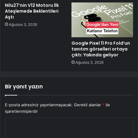
Nilu27’nin V12 Motoru İlk
Ateşlemede Beklentileri
Aştı
Ağustos 3, 2026
Google Pixel 11 Pro Fold’un
tanıtım görselleri ortaya
çıktı: Yakında geliyor
Ağustos 3, 2026
Bir yanıt yazın
E-posta adresiniz yayınlanmayacak.
Gerekli alanlar
*
ile
işaretlenmişlerdir
Y
o