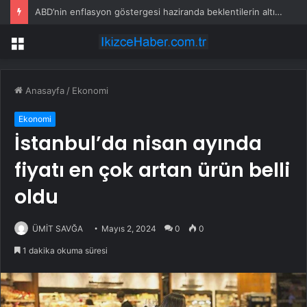
ABD’nin enflasyon göstergesi haziranda beklentilerin altında arttı
Menü
Anasayfa
/
Ekonomi
Ekonomi
İstanbul’da nisan ayında
fiyatı en çok artan ürün belli
oldu
ÜMİT SAVĞA
Mayıs 2, 2024
0
0
1 dakika okuma süresi