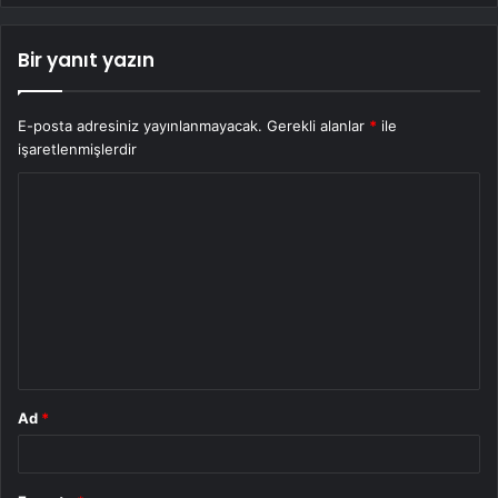
Bir yanıt yazın
E-posta adresiniz yayınlanmayacak.
Gerekli alanlar
*
ile
işaretlenmişlerdir
Y
o
r
u
m
*
Ad
*