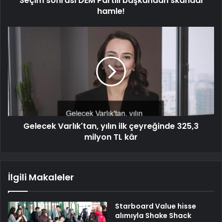
Seçim sonrası DEM Partili başkandan skandal
hamle!
Gelecek Varlık'tan, yılın ilk çeyreğinde 325,3
milyon TL kâr
İlgili Makaleler
Starboard Value hisse
alımıyla Shake Shack