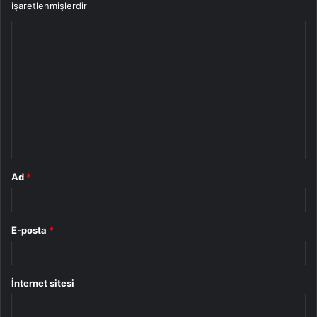
işaretlenmişlerdir
Y
o
r
u
m
*
Ad
*
E-posta
*
İnternet sitesi