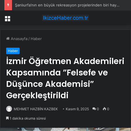
Şanlıurfa’nın en büyük rekreasyon projelerinden biri hayata geçiyor
Menü
Anasayfa
/
Haber
Haber
İzmir Öğretmen Akademileri
Kapsamında ”Felsefe ve
Düşünce Akademisi”
Gerçekleştirildi
MEHMET HAZBİN KAZBEK
Kasım 9, 2025
0
0
1 dakika okuma süresi