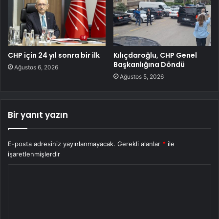
CHP için 24 yıl sonra bir ilk
Kılıçdaroğlu, CHP Genel
Başkanlığına Döndü
Ağustos 6, 2026
Ağustos 5, 2026
Bir yanıt yazın
E-posta adresiniz yayınlanmayacak.
Gerekli alanlar
*
ile
işaretlenmişlerdir
Y
o
r
u