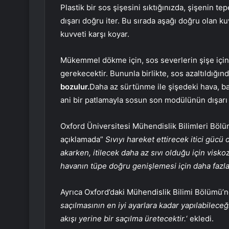
Plastik bir sos şişesini sıktığınızda, şişenin te
dışarı doğru iter. Bu sırada aşağı doğru olan k
kuvveti karşı koyar.
Mükemmel dökme için, sos severlerin şişe için
gerekecektir. Bununla birlikte, sos azaltıldığınd
bozulur.
Daha az sürtünme ile şişedeki hava, bas
ani bir patlamayla sosun son modülünün dışarı 
Oxford Üniversitesi Mühendislik Bilimleri Böl
açıklamada”
Sıvıyı hareket ettirecek itici gücü 
akarken, itilecek daha az sıvı olduğu için viskoz
havanın tüpe doğru genişlemesi için daha fazla y
Ayrıca Oxford’daki Mühendislik Bilimi Bölümü
saçılmasının en iyi ayarlara kadar yapılabileceği
akışı yerine bir saçılma üretecektir.
‘ ekledi.