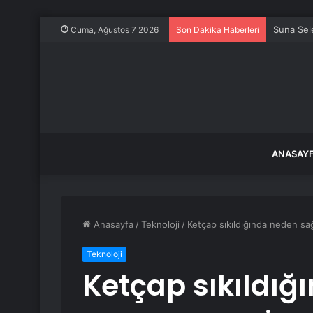
Suna Sele
Cuma, Ağustos 7 2026
Son Dakika Haberleri
ANASAY
Anasayfa
/
Teknoloji
/
Ketçap sıkıldığında neden sağa
Teknoloji
Ketçap sıkıldı