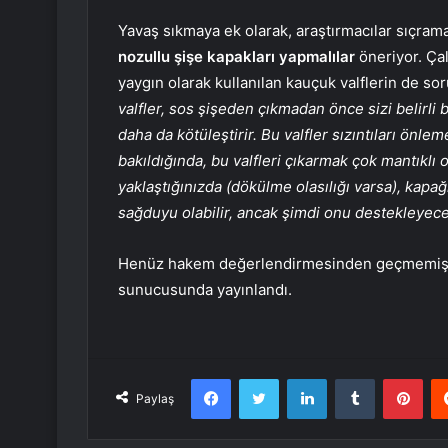
Yavaş sıkmaya ek olarak, araştırmacılar sıçrama o
nozullu şişe kapakları yapmalılar
öneriyor. Ça
yaygın olarak kullanılan kauçuk valflerin de so
valfler, sos şişeden çıkmadan önce sizi belirli
daha da kötüleştirir. Bu valfler sızıntıları önl
bakıldığında, bu valfleri çıkarmak çok mantıklı ol
yaklaştığınızda (dökülme olasılığı varsa), kapağ
sağduyu olabilir, ancak şimdi onu destekleyecek
Henüz hakem değerlendirmesinden geçmemiş o
sunucusunda yayınlandı.
Facebook
Twitter
LinkedIn
Tumblr
Pint
Paylaş