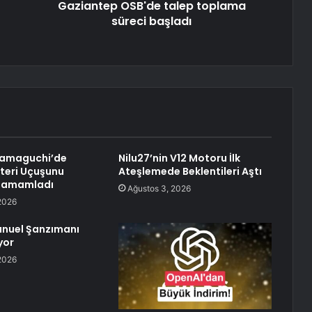
Gaziantep OSB'de talep toplama
süreci başladı
Yamaguchi’de
Nilu27’nin V12 Motoru İlk
teri Uçuşunu
Ateşlemede Beklentileri Aştı
 Tamamladı
Ağustos 3, 2026
2026
anuel Şanzımanı
yor
2026