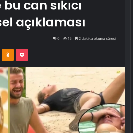
te bu can sıkıcı
el açıklaması
0
15
2 dakika okuma süresi
VKontakte
Odnoklassniki
Pocket