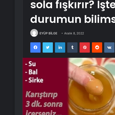
sola fışkırır? İş
durumun bilims
EYÜP BİLGE
Aralık 8, 2022
Facebook
Twitter
LinkedIn
Tumblr
Pinterest
Reddit