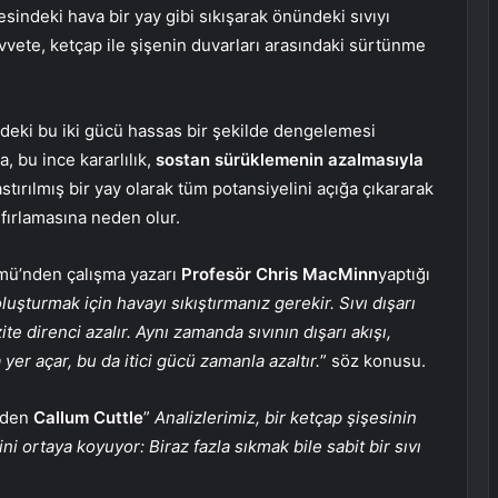
pesindeki hava bir yay gibi sıkışarak önündeki sıvıyı
uvvete, ketçap ile şişenin duvarları arasındaki sürtünme
deki bu iki gücü hassas bir şekilde dengelemesi
a, bu ince kararlılık,
sostan sürüklemenin azalmasıyla
tırılmış bir yay olarak tüm potansiyelini açığa çıkararak
fırlamasına neden olur.
ümü’nden çalışma yazarı
Profesör Chris MacMinn
yaptığı
oluşturmak için havayı sıkıştırmanız gerekir. Sıvı dışarı
ite direnci azalır. Aynı zamanda sıvının dışarı akışı,
er açar, bu da itici gücü zamanla azaltır.
” söz konusu.
’nden
Callum Cuttle
”
Analizlerimiz, bir ketçap şişesinin
ni ortaya koyuyor: Biraz fazla sıkmak bile sabit bir sıvı