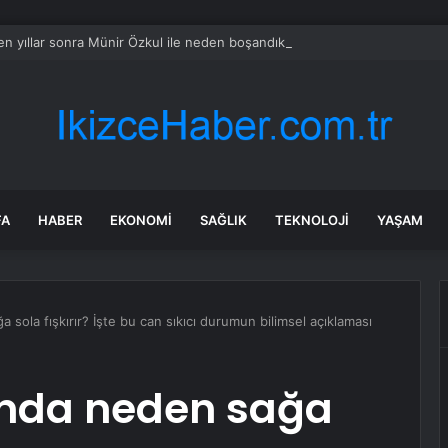
n yıllar sonra Münir Özkul ile neden boşandıklarını anlattı: Taze kana iht
FA
HABER
EKONOMI
SAĞLIK
TEKNOLOJI
YAŞAM
 sola fışkırır? İşte bu can sıkıcı durumun bilimsel açıklaması
ğında neden sağa