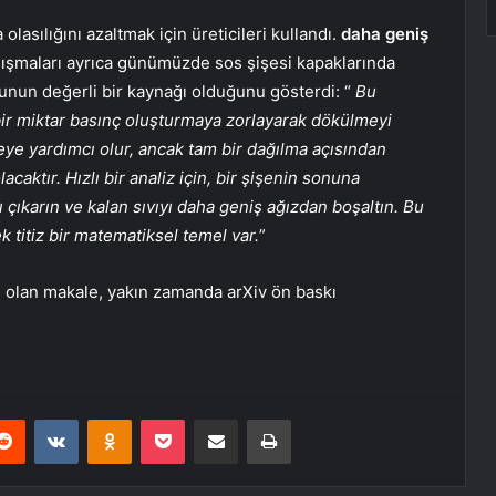
lasılığını azaltmak için üreticileri kullandı.
daha geniş
lışmaları ayrıca günümüzde sos şişesi kapaklarında
runun değerli bir kaynağı olduğunu gösterdi: “
Bu
 bir miktar basınç oluşturmaya zorlayarak dökülmeyi
emeye yardımcı olur, ancak tam bir dağılma açısından
acaktır. Hızlı bir analiz için, bir şişenin sonuna
ı çıkarın ve kalan sıvıyı daha geniş ağızdan boşaltın. Bu
 titiz bir matematiksel temel var.
”
lan makale, yakın zamanda arXiv ön baskı
erest
Reddit
VKontakte
Odnoklassniki
Pocket
E-Posta ile paylaş
Yazdır