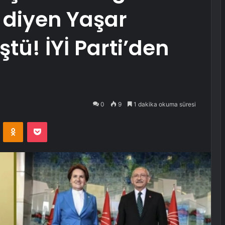
 diyen Yaşar
tü! İYİ Parti’den
0
9
1 dakika okuma süresi
VKontakte
Odnoklassniki
Pocket