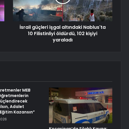
İsrail güçleri işgal altındaki Nablus'ta
10 Filistinliyi öldürdü, 102 kişiyi
yaraladı
retmenler MEB
Öğretmenlerin
Güçlendirecek
lsın, Adalet
 Eğitim Kazansın”
2026
Kocasinan’da Silahlı Kavga: