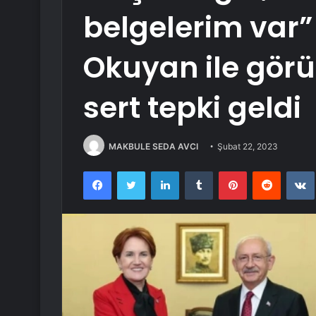
belgelerim var”
Okuyan ile görüş
sert tepki geldi
MAKBULE SEDA AVCI
Şubat 22, 2023
Facebook
Twitter
LinkedIn
Tumblr
Pinterest
Reddit