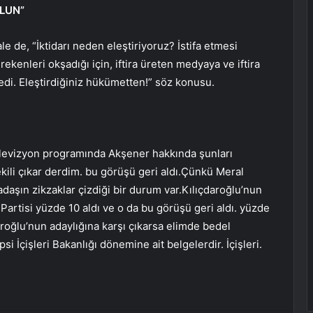
LUN”
le de, “İktidarı neden eleştiriyoruz? İstifa etmesi
rekenleri okşadığı için, iftira üreten medyaya ve iftira
 dedi. Eleştirdiğiniz hükümetten!” söz konusu.
televizyon programında Akşener hakkında şunları
vekili çıkar derdim. bu görüşü geri aldı.Çünkü Meral
daşın zikzaklar çizdiği bir durum var.Kılıçdaroğlu’nun
artisi yüzde 10 aldı ve o da bu görüşü geri aldı. yüzde
roğlu’nun adaylığına karşı çıkarsa elimde bedel
i İçişleri Bakanlığı dönemine ait belgelerdir. İçişleri.