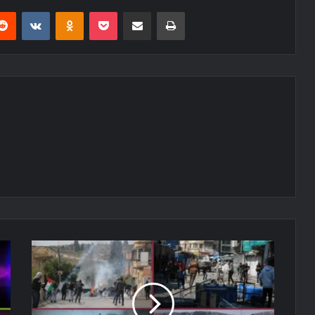
erest
Reddit
VKontakte
Odnoklassniki
Pocket
E-Posta ile paylaş
Yazdır