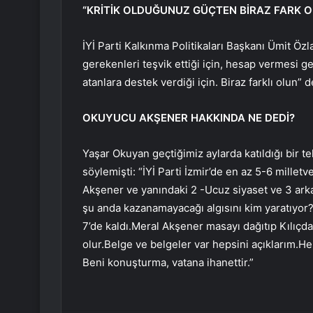
“KRİTİK OLDUĞUNUZ GÜÇTEN BİRAZ FARK O
İYİ Parti Kalkınma Politikaları Başkanı Ümit Özla
gerekenleri teşvik ettiği için, hesap vermesi ge
atanlara destek verdiği için. Biraz farklı olun”
OKUYUCU AKŞENER HAKKINDA NE DEDİ?
Yaşar Okuyan geçtiğimiz aylarda katıldığı bir 
söylemişti: “İYİ Parti İzmir’de en az 5-6 millet
Akşener ve yanındaki 2 -Ucuz siyaset ve 3 arka
şu anda kazanamayacağı algısını kim yaratıyor?P
7’de kaldı.Meral Akşener masayı dağıtıp Kılıçda
olur.Belge ve belgeler var hepsini açıklarım.Heps
Beni konuşturma, vatana ihanettir.”