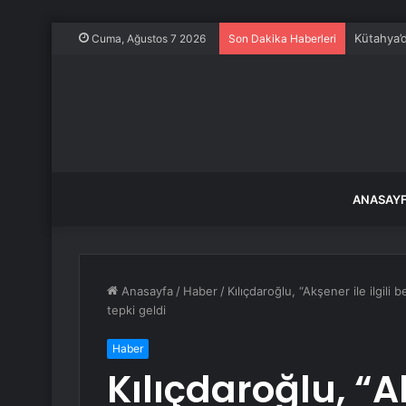
Kütahya’d
Cuma, Ağustos 7 2026
Son Dakika Haberleri
ANASAY
Anasayfa
/
Haber
/
Kılıçdaroğlu, “Akşener ile ilgili
tepki geldi
Haber
Kılıçdaroğlu, “Ak