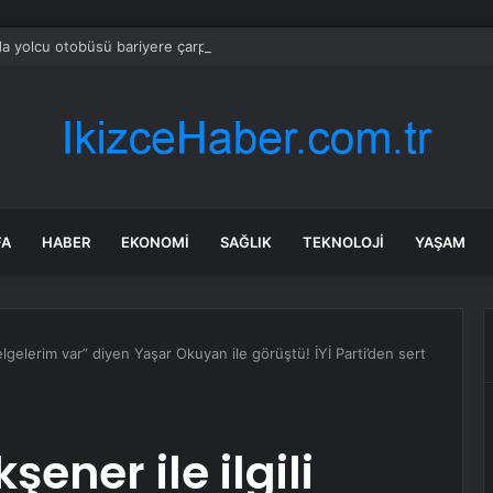
a yolcu otobüsü bariyere çarparak devrildi! 31 kişi yaralandı
FA
HABER
EKONOMI
SAĞLIK
TEKNOLOJI
YAŞAM
 belgelerim var” diyen Yaşar Okuyan ile görüştü! İYİ Parti’den sert
şener ile ilgili