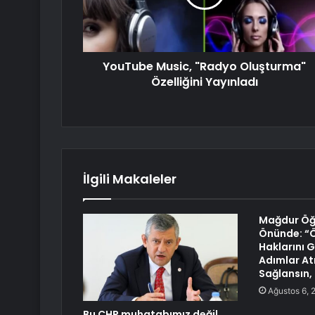
YouTube Music, "Radyo Oluşturma"
Özelliğini Yayınladı
İlgili Makaleler
Mağdur Öğ
Önünde: “
Haklarını 
Adımlar Atı
Sağlansın,
Ağustos 6, 
Bu CHP muhatabımız değil