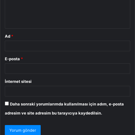
u
m
*
Ad
*
E-posta
*
İnternet sitesi
Daha sonraki yorumlarımda kullanılması için adım, e-posta
adresim ve site adresim bu tarayıcıya kaydedilsin.