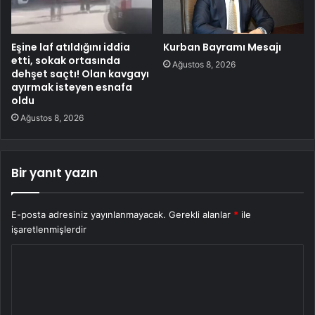
Eşine laf atıldığını iddia
Kurban Bayramı Mesajı
etti, sokak ortasında
Ağustos 8, 2026
dehşet saçtı! Olan kavgayı
ayırmak isteyen esnafa
oldu
Ağustos 8, 2026
Bir yanıt yazın
E-posta adresiniz yayınlanmayacak.
Gerekli alanlar
*
ile
işaretlenmişlerdir
Y
o
r