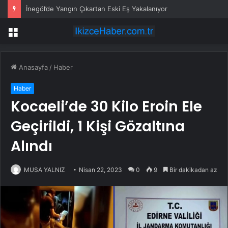
İnegöl’de Yangın Çıkartan Eski Eş Yakalanıyor
Menü
Anasayfa
/
Haber
Haber
Kocaeli’de 30 Kilo Eroin Ele
Geçirildi, 1 Kişi Gözaltına
Alındı
MUSA YALNIZ
Nisan 22, 2023
0
9
Bir dakikadan az