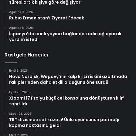
süresi artık kişiye göre değişiyor
Ağustos 9, 2026
Rubio Ermenistan’ı Ziyaret Edecek
Ağustos 8, 2026
İspanya’da canlı yayına bağlanan kadın ağlayarak
yardım istedi
Rastgele Haberler
Eylül 3, 2025
Novo Nordisk, Wegovy’nin kalp krizi riskini azaltmada
rakiplerinden daha etkili olduğunu öne sürdü
Eylül 28, 2025
Xiaomi 17 Pro’yu küçük el konsoluna dönüştüren kılıf
tanıtıldı
Şubat 28, 2026
TRT dizisinde set kazası! Ünlü oyuncunun parmağı
kopma noktasına geldi
Mart 7, 2026