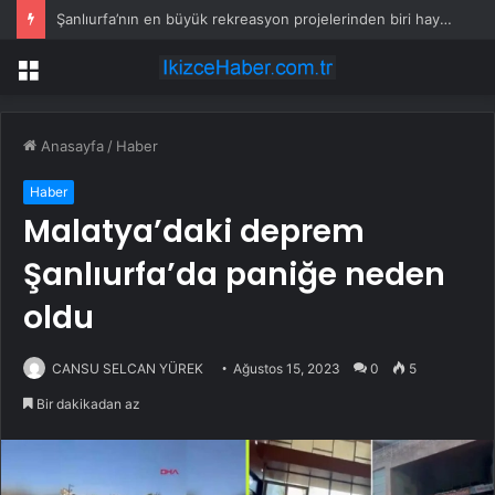
Şanlıurfa’nın en büyük rekreasyon projelerinden biri hayata geçiyor
Menü
Anasayfa
/
Haber
Haber
Malatya’daki deprem
Şanlıurfa’da paniğe neden
oldu
CANSU SELCAN YÜREK
Ağustos 15, 2023
0
5
Bir dakikadan az