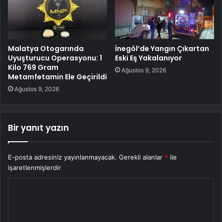
Malatya Otogarında
İnegöl’de Yangın Çıkartan
Uyuşturucu Operasyonu: 1
Eski Eş Yakalanıyor
Kilo 769 Gram
Ağustos 9, 2026
Metamfetamin Ele Geçirildi
Ağustos 9, 2026
Bir yanıt yazın
E-posta adresiniz yayınlanmayacak.
Gerekli alanlar
*
ile
işaretlenmişlerdir
Y
o
r