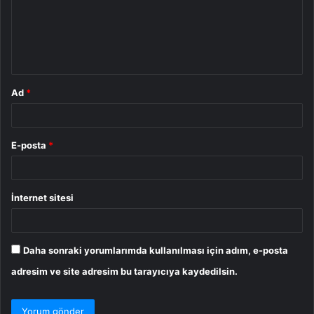
u
m
*
Ad
*
E-posta
*
İnternet sitesi
Daha sonraki yorumlarımda kullanılması için adım, e-posta
adresim ve site adresim bu tarayıcıya kaydedilsin.