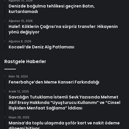
Ağustos 10, 2026
Denizde boğulma tehlikesi geçiren Batın,
kurtarılamadı
Ağustos 10, 2026
Halef: Köklerin Çağrısı’na sürpriz transfer: Hikayenin
yönü değişiyor
Ağustos 9, 2026
Kocaeli’de Deniz Alg Patlaması
Rastgele Haberler
Ekim 18, 2024
Fenerbahçe’den Meme Kanseri Farkındalığı
Aralık 12, 2025
Savcılığın Tutuklama İstemli Sevk Yazısında Mehmet
Akif Ersoy Hakkında “Uyuşturucu Kullanımı” ve “Cinsel
İlişkiden Menfaat Sağlama” İddiası
Nisan 29, 2025
Manisa’da toplu ulaşımda şoför kart ve nakit ödeme
dönemi bitiyor