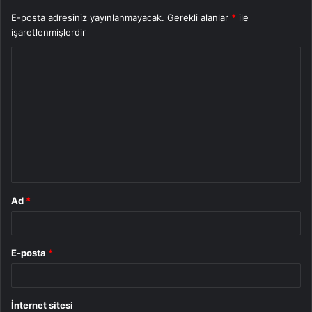
E-posta adresiniz yayınlanmayacak.
Gerekli alanlar
*
ile
işaretlenmişlerdir
Y
o
r
u
m
*
Ad
*
E-posta
*
İnternet sitesi