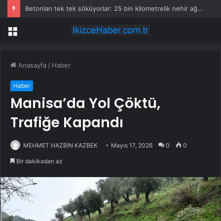
Betonları tek tek söküyorlar: 25 bin kilometrelik nehir ağını yeniden özgür bırakacaklar
Menü
Anasayfa
/
Haber
Haber
Manisa’da Yol Çöktü,
Trafiğe Kapandı
MEHMET HAZBİN KAZBEK
Mayıs 17, 2026
0
0
Bir dakikadan az