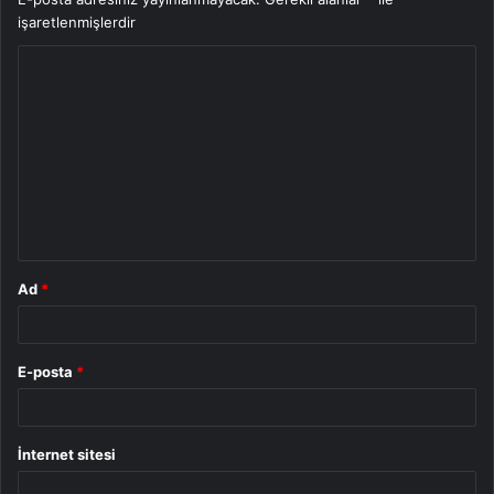
işaretlenmişlerdir
Y
o
r
u
m
*
Ad
*
E-posta
*
İnternet sitesi