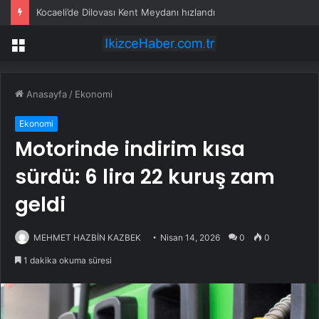
Kocaeli’de Dilovası Kent Meydanı hızlandı
Menü
Anasayfa
/
Ekonomi
Ekonomi
Motorinde indirim kısa
sürdü: 6 lira 22 kuruş zam
geldi
MEHMET HAZBİN KAZBEK
Nisan 14, 2026
0
0
1 dakika okuma süresi