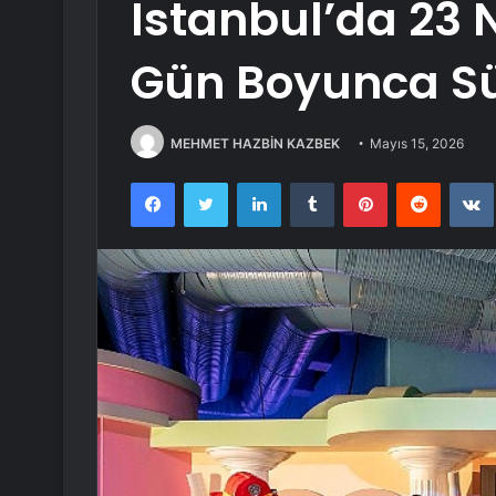
Istanbul’da 23 
Gün Boyunca S
MEHMET HAZBİN KAZBEK
Mayıs 15, 2026
Facebook
Twitter
LinkedIn
Tumblr
Pinterest
Reddit