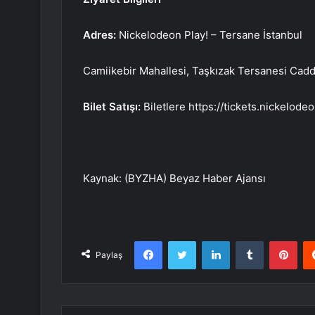
Adres:
Nickelodeon Play! – Tersane İstanbul
Camiikebir Mahallesi, Taşkızak Tersanesi Cadd
Bilet Satışı:
Biletlere https://tickets.nickelode
Kaynak: (BYZHA) Beyaz Haber Ajansı
Facebook
Twitter
LinkedIn
Tumblr
Pint
Paylaş