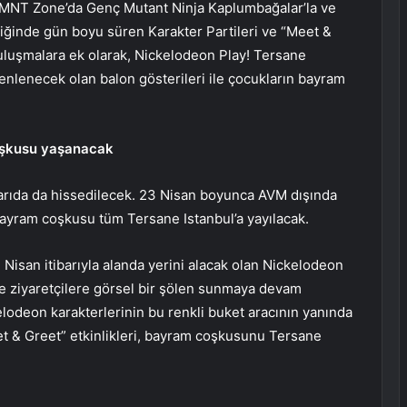
TMNT Zone’da Genç Mutant Ninja Kaplumbağalar’la ve
iğinde gün boyu süren Karakter Partileri ve “Meet &
buluşmalara ek olarak, Nickelodeon Play! Tersane
zenlenecek olan balon gösterileri ile çocukların bayram
oşkusu yaşanacak
arıda da hissedilecek. 23 Nisan boyunca AVM dışında
bayram coşkusu tüm Tersane Istanbul’a yayılacak.
Nisan itibarıyla alanda yerini alacak olan Nickelodeon
nce ziyaretçilere görsel bir şölen sunmaya devam
elodeon karakterlerinin bu renkli buket aracının yanında
et & Greet” etkinlikleri, bayram coşkusunu Tersane