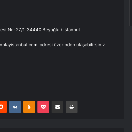
esi No: 27/1, 34440 Beyoğlu / İstanbul
onplayistanbul.com adresi üzerinden ulaşabilirsiniz.
erest
Reddit
VKontakte
Odnoklassniki
Pocket
E-Posta ile paylaş
Yazdır