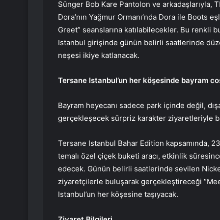
Sünger Bob Kare Pantolon ve arkadaşlarıyla, 
Dora’nın Yağmur Ormanı’nda Dora ile Boots eşl
Greet” seanslarına katılabilecekler. Bu renkli 
Istanbul girişinde günün belirli saatlerinde dü
neşesi ikiye katlanacak.
Tersane Istanbul’un her köşesinde bayram c
Bayram heyecanı sadece park içinde değil, dış
gerçekleşecek sürpriz karakter ziyaretleriyle 
Tersane Istanbul Bahar Edition kapsamında, 23 
temalı özel çiçek buketi aracı, etkinlik süresi
edecek. Günün belirli saatlerinde sevilen Nick
ziyaretçilerle buluşarak gerçekleştireceği “Me
Istanbul’un her köşesine taşıyacak.
Ziyaret Bilgileri