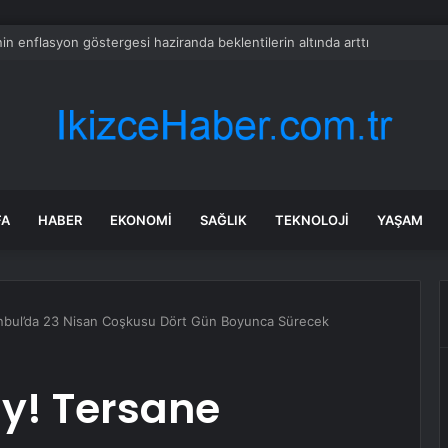
in enflasyon göstergesi haziranda beklentilerin altında arttı
FA
HABER
EKONOMI
SAĞLIK
TEKNOLOJI
YAŞAM
anbul’da 23 Nisan Coşkusu Dört Gün Boyunca Sürecek
y! Tersane