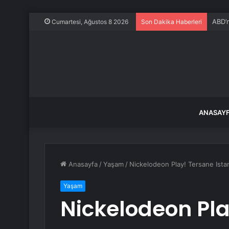
ABD’n
Cumartesi, Ağustos 8 2026
Son Dakika Haberleri
ANASAY
Anasayfa
/
Yaşam
/
Nickelodeon Play! Tersane Ist
Yaşam
Nickelodeon Pla