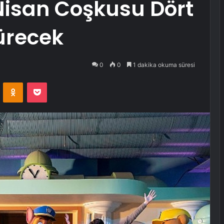
Nisan Coşkusu Dört
ürecek
0
0
1 dakika okuma süresi
VKontakte
Odnoklassniki
Pocket