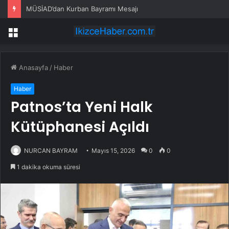
MÜSİAD’dan Kurban Bayramı Mesajı
Menü
Anasayfa
/
Haber
Haber
Patnos’ta Yeni Halk
Kütüphanesi Açıldı
NURCAN BAYRAM
Mayıs 15, 2026
0
0
1 dakika okuma süresi