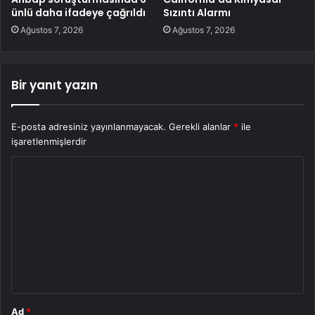
ünlü daha ifadeye çağrıldı
Sızıntı Alarmı
Ağustos 7, 2026
Ağustos 7, 2026
Bir yanıt yazın
E-posta adresiniz yayınlanmayacak.
Gerekli alanlar
*
ile
işaretlenmişlerdir
Y
o
r
u
m
*
Ad
*