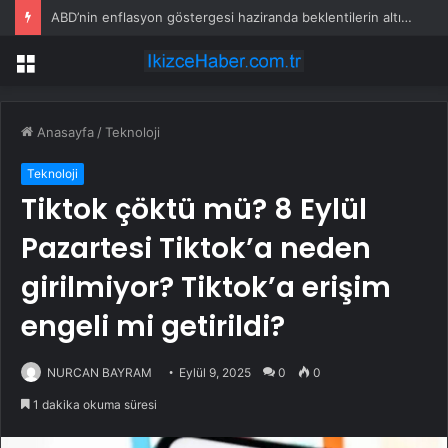
ABD’nin enflasyon göstergesi haziranda beklentilerin altında arttı
Menü
Anasayfa
/
Teknoloji
Teknoloji
Tiktok çöktü mü? 8 Eylül
Pazartesi Tiktok’a neden
girilmiyor? Tiktok’a erişim
engeli mi getirildi?
NURCAN BAYRAM
Eylül 9, 2025
0
0
1 dakika okuma süresi