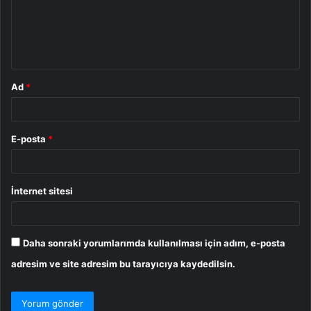
u
m
*
Ad
*
E-posta
*
İnternet sitesi
Daha sonraki yorumlarımda kullanılması için adım, e-posta
adresim ve site adresim bu tarayıcıya kaydedilsin.