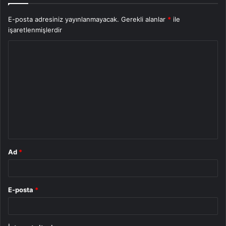
E-posta adresiniz yayınlanmayacak.
Gerekli alanlar
*
ile
işaretlenmişlerdir
Y
o
r
u
m
*
Ad
*
E-posta
*