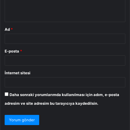
m
*
Ad
*
E-posta
*
İnternet sitesi
Daha sonraki yorumlarımda kullanılması için adım, e-posta
adresim ve site adresim bu tarayıcıya kaydedilsin.