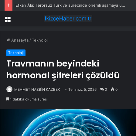
Komşuda katliam gibi kaza: 35 kişi öldü
Menü
Anasayfa
/
Teknoloji
Teknoloji
Travmanın beyindeki
hormonal şifreleri çözüldü
MEHMET HAZBİN KAZBEK
Temmuz 5, 2026
0
0
1 dakika okuma süresi