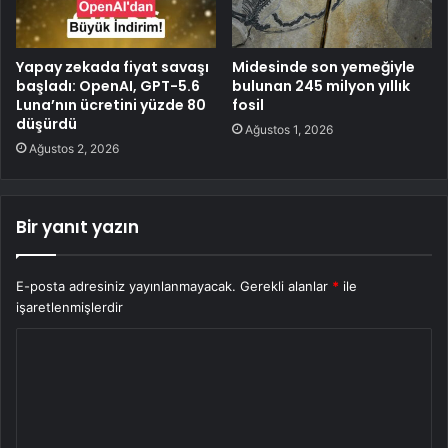
Yapay zekada fiyat savaşı
Midesinde son yemeğiyle
başladı: OpenAI, GPT-5.6
bulunan 245 milyon yıllık
Luna’nın ücretini yüzde 80
fosil
düşürdü
Ağustos 1, 2026
Ağustos 2, 2026
Bir yanıt yazın
E-posta adresiniz yayınlanmayacak.
Gerekli alanlar
*
ile
işaretlenmişlerdir
Y
o
r
u