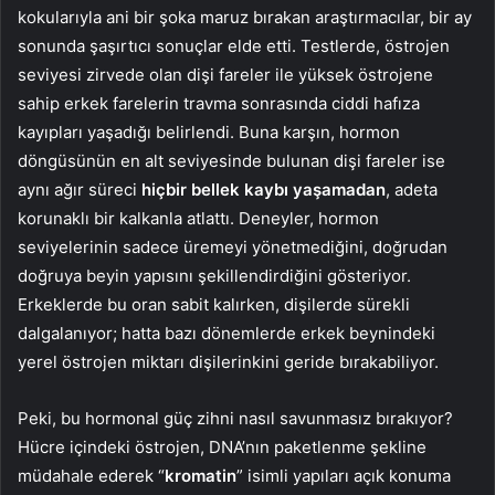
kokularıyla ani bir şoka maruz bırakan araştırmacılar, bir ay
sonunda şaşırtıcı sonuçlar elde etti. Testlerde, östrojen
seviyesi zirvede olan dişi fareler ile yüksek östrojene
sahip erkek farelerin travma sonrasında ciddi hafıza
kayıpları yaşadığı belirlendi. Buna karşın, hormon
döngüsünün en alt seviyesinde bulunan dişi fareler ise
aynı ağır süreci
hiçbir bellek kaybı yaşamadan
, adeta
korunaklı bir kalkanla atlattı. Deneyler, hormon
seviyelerinin sadece üremeyi yönetmediğini, doğrudan
doğruya beyin yapısını şekillendirdiğini gösteriyor.
Erkeklerde bu oran sabit kalırken, dişilerde sürekli
dalgalanıyor; hatta bazı dönemlerde erkek beynindeki
yerel östrojen miktarı dişilerinkini geride bırakabiliyor.
Peki, bu hormonal güç zihni nasıl savunmasız bırakıyor?
Hücre içindeki östrojen, DNA’nın paketlenme şekline
müdahale ederek “
kromatin
” isimli yapıları açık konuma