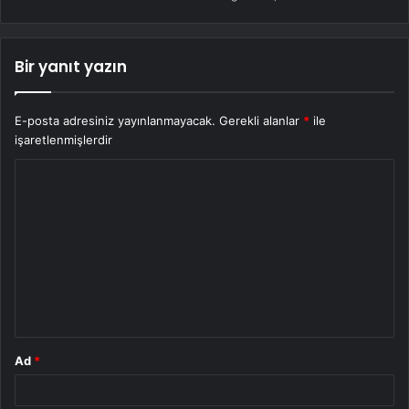
Bir yanıt yazın
E-posta adresiniz yayınlanmayacak.
Gerekli alanlar
*
ile
işaretlenmişlerdir
Y
o
r
u
m
*
Ad
*