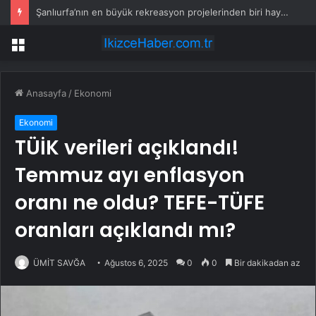
Şanlıurfa’nın en büyük rekreasyon projelerinden biri hayata geçiyor
Menü
Anasayfa
/
Ekonomi
Ekonomi
TÜİK verileri açıklandı!
Temmuz ayı enflasyon
oranı ne oldu? TEFE-TÜFE
oranları açıklandı mı?
ÜMİT SAVĞA
Ağustos 6, 2025
0
0
Bir dakikadan az