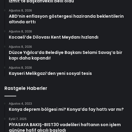
İzmit’te Başkanvekili belli oldu
Ağustos 8, 2026
ABD’nin enflasyon göstergesi haziranda beklentilerin
altında arttı
Ağustos 8, 2026
Kocaeli’de Dilovası Kent Meydanı hızlandı
Ağustos 8, 2026
Düzce Yığılca’da Belediye Başkanı Selami Savaş’a bir
kapı daha kapandı!
Ağustos 8, 2026
Kayseri Melikgazi’den yeni sosyal tesis
Rastgele Haberler
Ağustos 4, 2023
Konya deprem bölgesi mi? Konya’da fay hattı var mı?
Eylül 7, 2025
PİYASAYA BAKIŞ-BIST30 vadelileri haftanın son işlem
gününe hafif alıcılı başladı