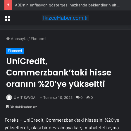
ABD’nin enflasyon göstergesi haziranda beklentilerin altında arttı
Menü
Anasayfa
/
Ekonomi
Ekonomi
UniCredit,
Commerzbank’taki hisse
oranını %20’ye yükseltti
ÜMİT SAVĞA
Temmuz 10, 2025
0
0
Bir dakikadan az
Foreks – UniCredit, Commerzbank’taki hissesini %20’ye
yükselterek, olası bir devralmaya karşı muhalefeti aşma