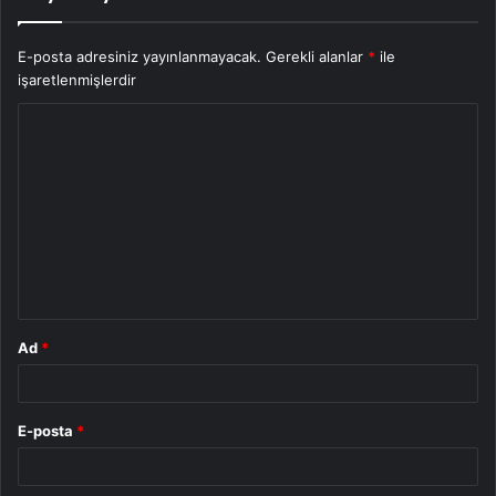
E-posta adresiniz yayınlanmayacak.
Gerekli alanlar
*
ile
işaretlenmişlerdir
Y
o
r
u
m
*
Ad
*
E-posta
*