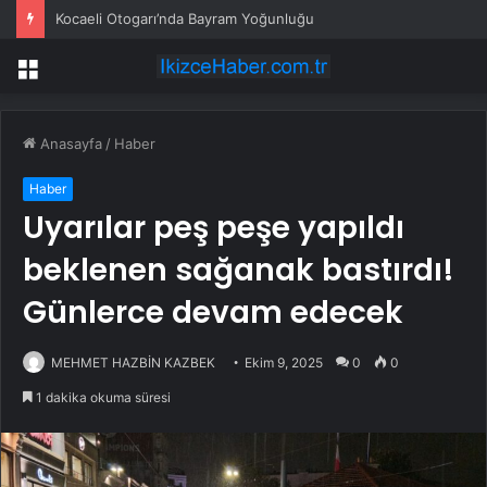
Kocaeli Otogarı’nda Bayram Yoğunluğu
Menü
Anasayfa
/
Haber
Haber
Uyarılar peş peşe yapıldı
beklenen sağanak bastırdı!
Günlerce devam edecek
MEHMET HAZBİN KAZBEK
Ekim 9, 2025
0
0
1 dakika okuma süresi