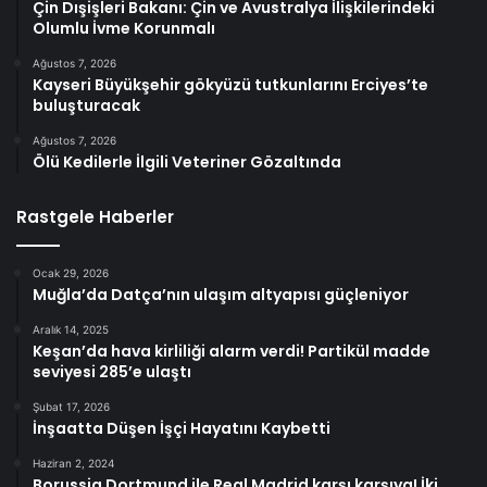
Çin Dışişleri Bakanı: Çin ve Avustralya İlişkilerindeki
Olumlu İvme Korunmalı
Ağustos 7, 2026
Kayseri Büyükşehir gökyüzü tutkunlarını Erciyes’te
buluşturacak
Ağustos 7, 2026
Ölü Kedilerle İlgili Veteriner Gözaltında
Rastgele Haberler
Ocak 29, 2026
Muğla’da Datça’nın ulaşım altyapısı güçleniyor
Aralık 14, 2025
Keşan’da hava kirliliği alarm verdi! Partikül madde
seviyesi 285’e ulaştı
Şubat 17, 2026
İnşaatta Düşen İşçi Hayatını Kaybetti
Haziran 2, 2024
Borussia Dortmund ile Real Madrid karşı karşıya! İki