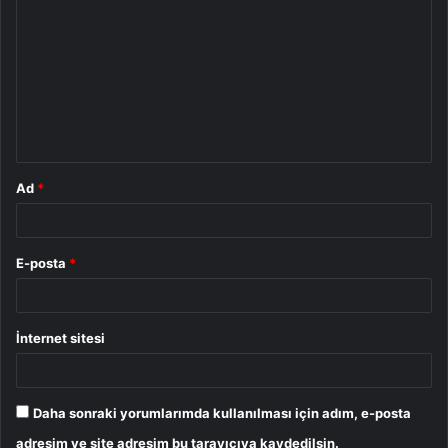
o
r
u
m
*
Ad
*
E-posta
*
İnternet sitesi
Daha sonraki yorumlarımda kullanılması için adım, e-posta
adresim ve site adresim bu tarayıcıya kaydedilsin.