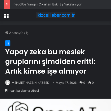
İnegöl’de Yangın Çıkartan Eski Eş Yakalanıyor
Menü
Anasayfa
/
İş
İş
Yapay zeka bu meslek
gruplarını şimdiden eritti:
Artık kimse işe almıyor
MEHMET HAZBİN KAZBEK
Mayıs 17, 2026
0
0
1 dakika okuma süresi