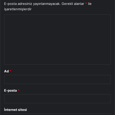
E-posta adresiniz yayınlanmayacak.
Gerekli alanlar
*
ile
işaretlenmişlerdir
Y
o
r
u
m
*
Ad
*
E-posta
*
İnternet sitesi