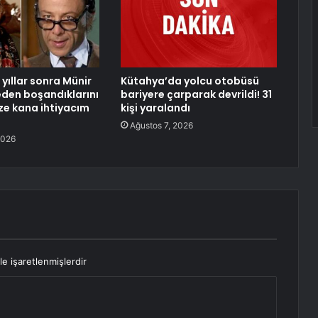
yıllar sonra Münir
Kütahya’da yolcu otobüsü
neden boşandıklarını
bariyere çarparak devrildi! 31
aze kana ihtiyacım
kişi yaralandı
Ağustos 7, 2026
2026
le işaretlenmişlerdir