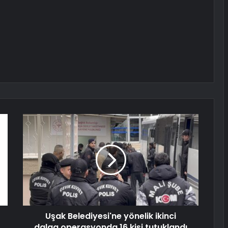
Uşak Belediyesi'ne yönelik ikinci
dalga operasyonda 16 kişi tutuklandı