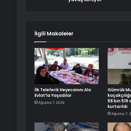
İlgili Makaleler
İlk Teleferik Heyecanını Alo
Gümrük M
Evlat’la Yaşadılar
kaçakçılığ
58 bin 519 
Ağustos 7, 2026
kurtarıldı
Ağustos 7, 