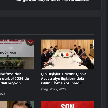
uhafaza’dan
Çin Dışişleri Bakanı: Çin ve
a darbe! 2026’da
Avustralya İlişkilerindeki
canlı hayvan
Olumlu İvme Korunmalı
Ağustos 7, 2026
2026