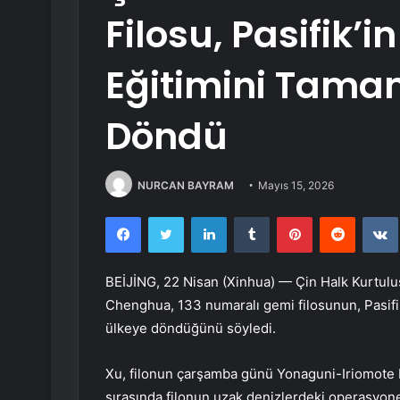
Filosu, Pasifik’i
Eğitimini Tama
Döndü
NURCAN BAYRAM
Mayıs 15, 2026
Facebook
Twitter
LinkedIn
Tumblr
Pinterest
Reddit
BEİJİNG, 22 Nisan (Xinhua) — Çin Halk Kurtul
Chenghua, 133 numaralı gemi filosunun, Pasifi
ülkeye döndüğünü söyledi.
Xu, filonun çarşamba günü Yonaguni-Iriomote B
sırasında filonun uzak denizlerdeki operasyonel 