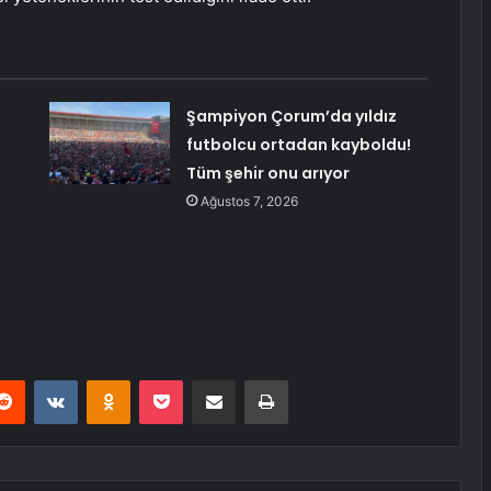
Şampiyon Çorum’da yıldız
futbolcu ortadan kayboldu!
Tüm şehir onu arıyor
Ağustos 7, 2026
erest
Reddit
VKontakte
Odnoklassniki
Pocket
E-Posta ile paylaş
Yazdır