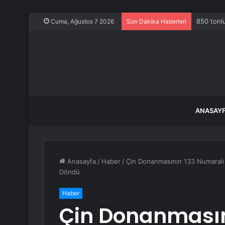
850 tonlu
Cuma, Ağustos 7 2026
Son Dakika Haberleri
ANASAY
Anasayfa
/
Haber
/
Çin Donanmasının 133 Numaralı F
Döndü
Haber
Çin Donanmasın