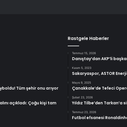
Rastgele Haberler
Temmuz 15, 2026
Danıştay’dan AKP’li başka
Kasım 5, 2023
Sakaryaspor, ASTOR Enerji 
Mayıs 9, 2025
boldu! Tüm şehir onu arıyor
Çanakkale’de Tefeci Opera
Şubat 23, 2026
lını açıkladı: Çoğu kişi tam
Yıldız Tilbe’den Tarkan’a 
Temmuz 23, 2026
Futbol efsanesi Ronaldinho