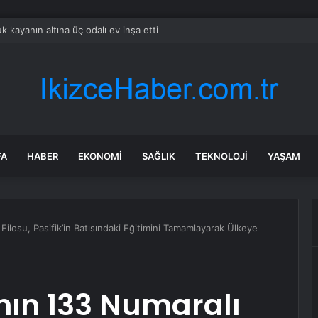
k kayanın altına üç odalı ev inşa etti
FA
HABER
EKONOMI
SAĞLIK
TEKNOLOJI
YAŞAM
ilosu, Pasifik’in Batısındaki Eğitimini Tamamlayarak Ülkeye
ın 133 Numaralı