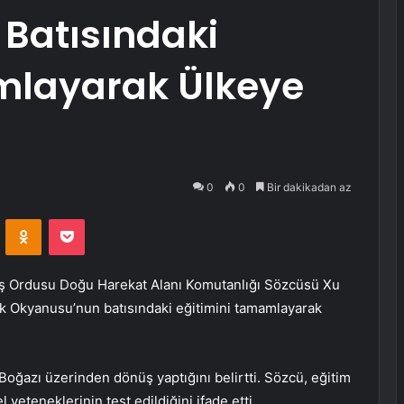
n Batısındaki
mlayarak Ülkeye
0
0
Bir dakikadan az
VKontakte
Odnoklassniki
Pocket
uş Ordusu Doğu Harekat Alanı Komutanlığı Sözcüsü Xu
k Okyanusu’nun batısındaki eğitimini tamamlayarak
oğazı üzerinden dönüş yaptığını belirtti. Sözcü, eğitim
yeteneklerinin test edildiğini ifade etti.