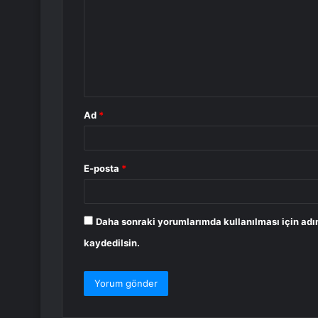
r
u
m
*
Ad
*
E-posta
*
Daha sonraki yorumlarımda kullanılması için adı
kaydedilsin.