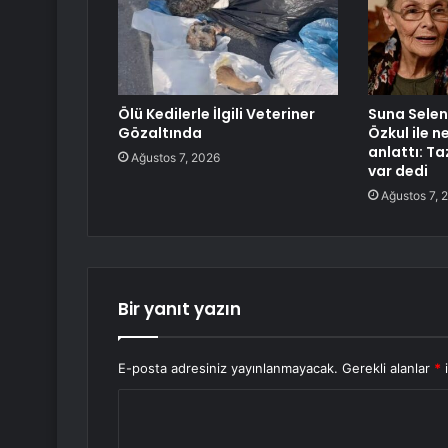
Ölü Kedilerle İlgili Veteriner
Suna Selen 
Gözaltında
Özkul ile 
anlattı: T
Ağustos 7, 2026
var dedi
Ağustos 7, 
Bir yanıt yazın
E-posta adresiniz yayınlanmayacak.
Gerekli alanlar
*
i
Y
o