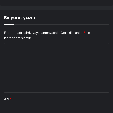
Bir yanıt yazın
E-posta adresiniz yayınlanmayacak.
Gerekli alanlar
*
ile
işaretlenmişlerdir
Y
o
r
u
m
*
Ad
*