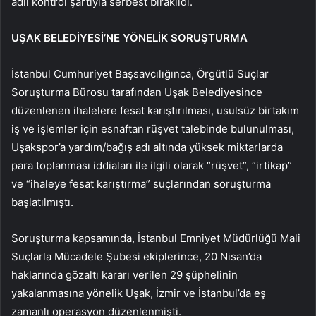
adli kontrol şartıyla serbest bırakıldı.
UŞAK BELEDİYESİ’NE YÖNELİK SORUŞTURMA
İstanbul Cumhuriyet Başsavcılığınca, Örgütlü Suçlar
Soruşturma Bürosu tarafından Uşak Belediyesince
düzenlenen ihalelere fesat karıştırılması, usulsüz birtakım
iş ve işlemler için esnaftan rüşvet talebinde bulunulması,
Uşakspor’a yardım/bağış adı altında yüksek miktarlarda
para toplanması iddiaları ile ilgili olarak “rüşvet”, “irtikap”
ve “ihaleye fesat karıştırma” suçlarından soruşturma
başlatılmıştı.
Soruşturma kapsamında, İstanbul Emniyet Müdürlüğü Mali
Suçlarla Mücadele Şubesi ekiplerince, 20 Nisan’da
haklarında gözaltı kararı verilen 29 şüphelinin
yakalanmasına yönelik Uşak, İzmir ve İstanbul’da eş
zamanlı operasyon düzenlenmişti.