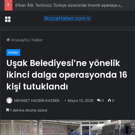
Efkan Âlâ: Terörsüz Türkiye sürecinde önemli aşamaya ulaşıldı
Menü
Anasayfa
/
Haber
Haber
Uşak Belediyesi’ne yönelik
ikinci dalga operasyonda 16
kişi tutuklandı
MEHMET HAZBİN KAZBEK
Mayıs 15, 2026
0
0
1 dakika okuma süresi