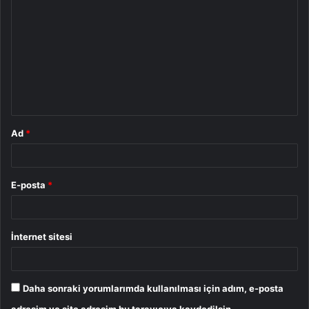
o
r
u
m
*
Ad
*
E-posta
*
İnternet sitesi
Daha sonraki yorumlarımda kullanılması için adım, e-posta
adresim ve site adresim bu tarayıcıya kaydedilsin.