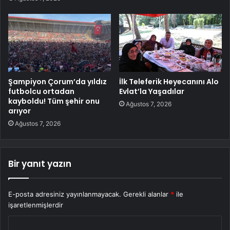
Şampiyon Çorum’da yıldız
İlk Teleferik Heyecanını Alo
futbolcu ortadan
Evlat’la Yaşadılar
kayboldu! Tüm şehir onu
Ağustos 7, 2026
arıyor
Ağustos 7, 2026
Bir yanıt yazın
E-posta adresiniz yayınlanmayacak.
Gerekli alanlar
*
ile
işaretlenmişlerdir
Y