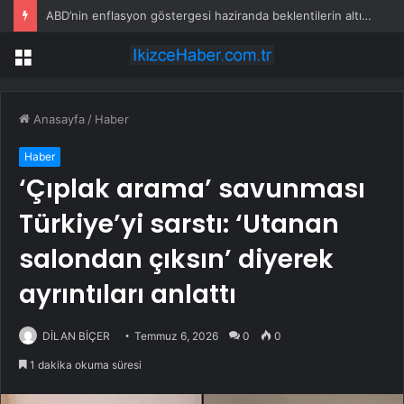
ABD’nin enflasyon göstergesi haziranda beklentilerin altında arttı
Menü
Anasayfa
/
Haber
Haber
‘Çıplak arama’ savunması
Türkiye’yi sarstı: ‘Utanan
salondan çıksın’ diyerek
ayrıntıları anlattı
DİLAN BİÇER
Temmuz 6, 2026
0
0
1 dakika okuma süresi