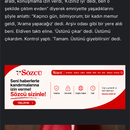
aradı, konuşmama izin verdi, ‘Kızınız iyi’ dedi, ben o
şekilde çıktım evden” diyerek emniyette yaşadıklarını
şöyle anlattı: “Kaçıncı gün, bilmiyorum; bir kadın memur
geldi, ‘Arama yapacağız’ dedi. Arşiv odası gibi bir yere aldı
beni. Eldiven taktı eline. ‘Üstünü çıkar’ dedi. Üstümü
çıkardım. Kontrol yaptı. ‘Tamam. Üstünü giyebilirsin’ dedi.