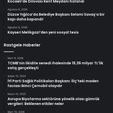
Kocaeli’de Dilovası Kent Meydanı hızlandı
Ağustos 8, 2026
Düzce Yığılca’da Belediye Başkanı Selami Savaş’a bir
kapı daha kapandı!
Ağustos 8, 2026
Kayseri Melikgazi’den yeni sosyal tesis
Rastgele Haberler
Mart 9, 2026
TCMB’nin likidite senedi ihalesinde 19,36 milyar TL’lik
satış gerçekleşti
Şubat 15, 2024
İYİ Parti Sağlık Politikaları Başkanı: İliç’teki maden
faciası ikinci Çernobil olayıdır
Mayıs 10, 2025
Avrupa Biyofarma sektörüne yönelik olası gümrük
vergileri: Beklenen etkiler neler
Mart 10, 2026