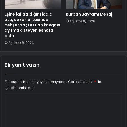
Eşine laf atıldığını iddia
Kurban Bayramı Mesajı
etti, sokak ortasında
Ağustos 8, 2026
dehşet saçtı! Olan kavgayı
ayırmak isteyen esnafa
oldu
Ağustos 8, 2026
Bir yanıt yazın
E-posta adresiniz yayınlanmayacak.
Gerekli alanlar
*
ile
işaretlenmişlerdir
Y
o
r
u