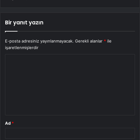
Bir yanıt yazın
E-posta adresiniz yayınlanmayacak.
Gerekli alanlar
*
ile
işaretlenmişlerdir
Y
o
r
u
m
*
Ad
*