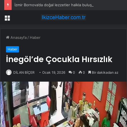
İzmir Bornova’da doğal lezzetler halkla buluşuyor
Menü
Anasayfa
/
Haber
Haber
İnegöl’de Çocukla Hırsızlık
DİLAN BİÇER
Ocak 19, 2026
0
0
Bir dakikadan az