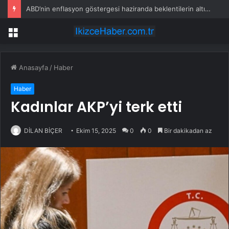
ABD’nin enflasyon göstergesi haziranda beklentilerin altında arttı
Menü
Anasayfa
/
Haber
Haber
Kadınlar AKP’yi terk etti
DİLAN BİÇER
Ekim 15, 2025
0
0
Bir dakikadan az