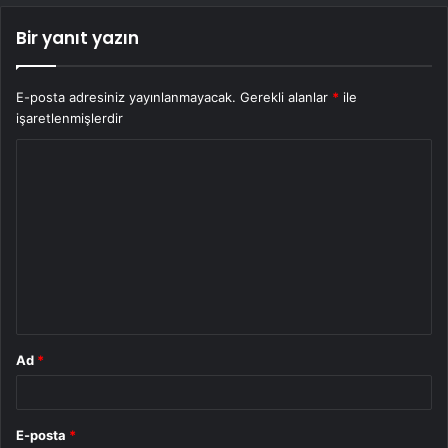
Bir yanıt yazın
E-posta adresiniz yayınlanmayacak.
Gerekli alanlar
*
ile
işaretlenmişlerdir
Y
o
r
u
m
*
Ad
*
E-posta
*