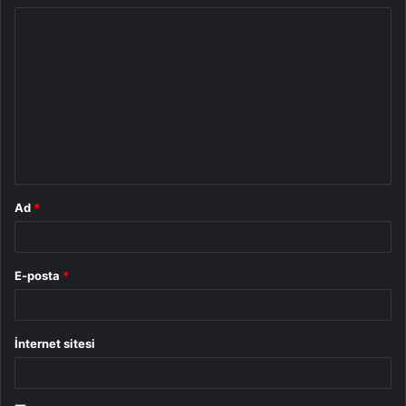
Y
o
r
u
m
*
Ad
*
E-posta
*
İnternet sitesi