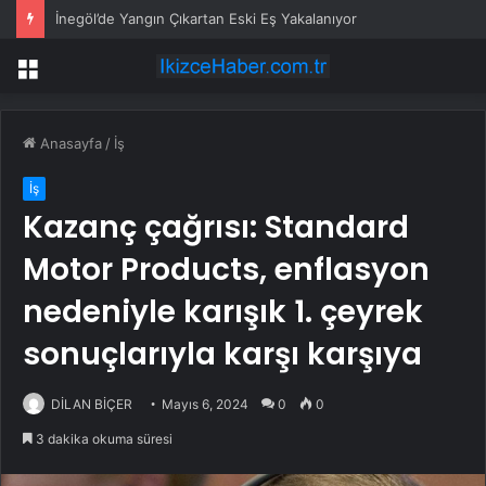
İnegöl’de Yangın Çıkartan Eski Eş Yakalanıyor
Menü
Anasayfa
/
İş
İş
Kazanç çağrısı: Standard
Motor Products, enflasyon
nedeniyle karışık 1. çeyrek
sonuçlarıyla karşı karşıya
DİLAN BİÇER
Mayıs 6, 2024
0
0
3 dakika okuma süresi