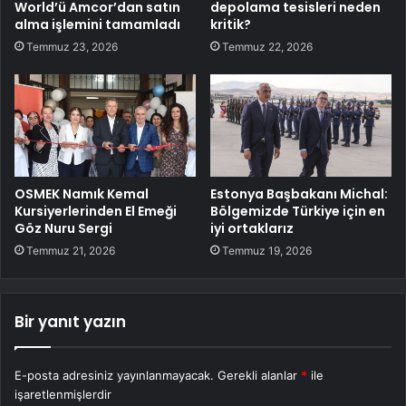
World’ü Amcor’dan satın
depolama tesisleri neden
alma işlemini tamamladı
kritik?
Temmuz 23, 2026
Temmuz 22, 2026
OSMEK Namık Kemal
Estonya Başbakanı Michal:
Kursiyerlerinden El Emeği
Bölgemizde Türkiye için en
Göz Nuru Sergi
iyi ortaklarız
Temmuz 21, 2026
Temmuz 19, 2026
Bir yanıt yazın
E-posta adresiniz yayınlanmayacak.
Gerekli alanlar
*
ile
işaretlenmişlerdir