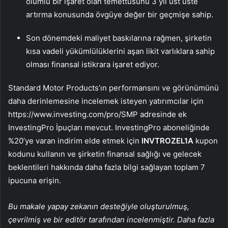
olumlu bir işaret olan temettüsünü 3 yıl üst üste
artırma konusunda övgüye değer bir geçmişe sahip.
Son dönemdeki maliyet baskılarına rağmen, şirketin
kısa vadeli yükümlülüklerini aşan likit varlıklara sahip
olması finansal istikrara işaret ediyor.
Standard Motor Products’ın performansını ve görünümünü
daha derinlemesine incelemek isteyen yatırımcılar için
https://www.investing.com/pro/SMP adresinde ek
InvestingPro İpuçları mevcut. InvestingPro aboneliğinde
%20’ye varan indirim elde etmek için
INVTROZEL1A
kupon
kodunu kullanın ve şirketin finansal sağlığı ve gelecek
beklentileri hakkında daha fazla bilgi sağlayan toplam 7
ipucuna erişin.
Bu makale yapay zekanın desteğiyle oluşturulmuş,
çevrilmiş ve bir editör tarafından incelenmiştir. Daha fazla