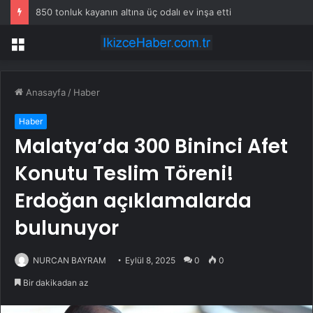
850 tonluk kayanın altına üç odalı ev inşa etti
Menü
Anasayfa
/
Haber
Haber
Malatya’da 300 Bininci Afet
Konutu Teslim Töreni!
Erdoğan açıklamalarda
bulunuyor
NURCAN BAYRAM
Eylül 8, 2025
0
0
Bir dakikadan az