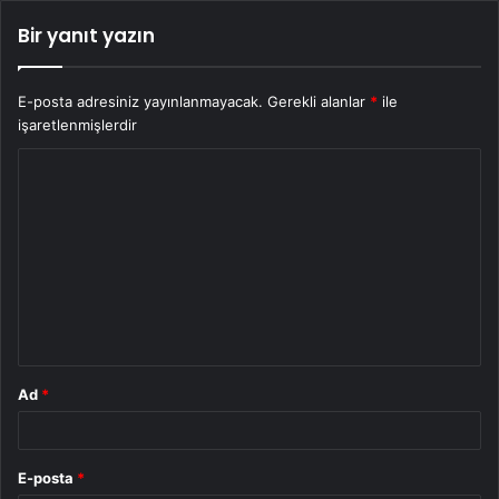
Bir yanıt yazın
E-posta adresiniz yayınlanmayacak.
Gerekli alanlar
*
ile
işaretlenmişlerdir
Y
o
r
u
m
*
Ad
*
E-posta
*