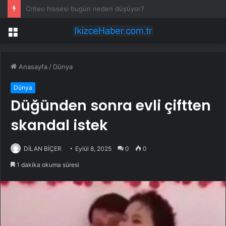
Global Payments hissesi bugün neden düşüyor?
Menü
Anasayfa
/
Dünya
Dünya
Düğünden sonra evli çiftten
skandal istek
DİLAN BİÇER
Eylül 8, 2025
0
0
1 dakika okuma süresi