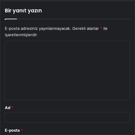
Bir yanıt yazın
E-posta adresiniz yayınlanmayacak.
Gerekli alanlar
*
ile
işaretlenmişlerdir
Y
o
r
u
m
*
Ad
*
E-posta
*