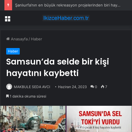
Şanlıurfa’nın en büyük rekreasyon projelerinden biri hayata geçiyor
Menü
Anasayfa
/
Haber
Haber
Samsun’da selde bir kişi
hayatını kaybetti
MAKBULE SEDA AVCI
Haziran 24, 2023
0
7
1 dakika okuma süresi