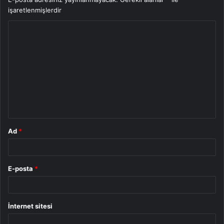
işaretlenmişlerdir
Y
o
r
u
m
*
Ad
*
E-posta
*
İnternet sitesi