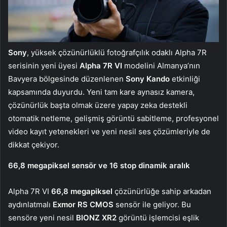
Sony
, yüksek çözünürlüklü fotoğrafçılık odaklı Alpha 7R
serisinin yeni üyesi
Alpha 7R VI
modelini Almanya’nın
Bavyera bölgesinde düzenlenen
Sony Kando
etkinliği
kapsamında duyurdu. Yeni tam kare aynasız kamera,
çözünürlük başta olmak üzere yapay zeka destekli
otomatik netleme, gelişmiş görüntü sabitleme, profesyonel
video kayıt yetenekleri ve yeni nesil ses çözümleriyle de
dikkat çekiyor.
66,8 megapiksel sensör ve 16 stop dinamik aralık
Alpha 7R VI
66,8 megapiksel
çözünürlüğe sahip arkadan
aydınlatmalı
Exmor RS CMOS
sensör ile geliyor. Bu
sensöre yeni nesil
BIONZ XR2
görüntü işlemcisi eşlik