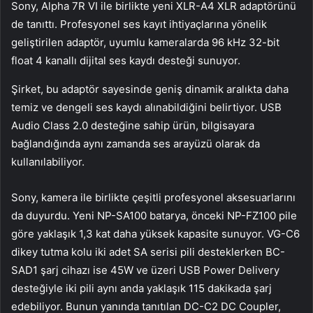
Sony, Alpha 7R VI ile birlikte yeni XLR-A4 XLR adaptörünü
de tanıttı. Profesyonel ses kayıt ihtiyaçlarına yönelik
geliştirilen adaptör, uyumlu kameralarda 96 kHz 32-bit
float 4 kanallı dijital ses kaydı desteği sunuyor.
Şirket, bu adaptör sayesinde geniş dinamik aralıkta daha
temiz ve dengeli ses kaydı alınabildiğini belirtiyor. USB
Audio Class 2.0 desteğine sahip ürün, bilgisayara
bağlandığında aynı zamanda ses arayüzü olarak da
kullanılabiliyor.
Sony, kamera ile birlikte çeşitli profesyonel aksesuarlarını
da duyurdu. Yeni NP-SA100 batarya, önceki NP-FZ100 pile
göre yaklaşık 1,3 kat daha yüksek kapasite sunuyor. VG-C6
dikey tutma kolu iki adet SA serisi pili desteklerken BC-
SAD1 şarj cihazı ise 45W ve üzeri USB Power Delivery
desteğiyle iki pili aynı anda yaklaşık 115 dakikada şarj
edebiliyor. Bunun yanında tanıtılan DC-C2 DC Coupler,