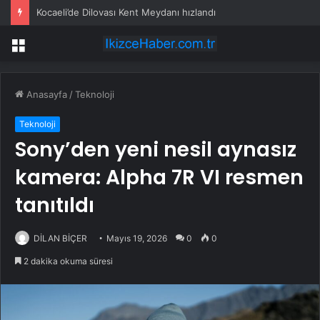
Kocaeli’de Dilovası Kent Meydanı hızlandı
Menü
Anasayfa
/
Teknoloji
Teknoloji
Sony’den yeni nesil aynasız
kamera: Alpha 7R VI resmen
tanıtıldı
DİLAN BİÇER
Mayıs 19, 2026
0
0
2 dakika okuma süresi