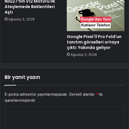
Nilu27’nin V12 Motoru İlk
Ateşlemede Beklentileri
Aştı
Ağustos 3, 2026
Google Pixel 11 Pro Fold’un
tanıtım görselleri ortaya
çıktı: Yakında geliyor
Ağustos 3, 2026
Bir yanıt yazın
E-posta adresiniz yayınlanmayacak.
Gerekli alanlar
*
ile
işaretlenmişlerdir
Y
o
r