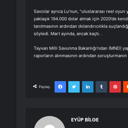
Savcılar ayrıca Lu’nun, “uluslararası reel oyun
yaklaşık 194.000 dolar almak için 2020’de kend
tanıtmasının ardından dolandırıcılıkla suçlan
söyledi. Mart ayında, ancak kaçtı. .
Tayvan Milli Savunma Bakanlığı’ndan (MND) yapı
raporların alınmasının ardından soruşturmanın ba
Facebook
Twitter
LinkedIn
Tumblr
Pint
Paylaş
EYÜP BİLGE