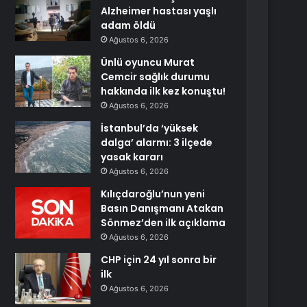
Alzheimer hastası yaşlı
adam öldü
Ağustos 6, 2026
Ünlü oyuncu Murat
Cemcir sağlık durumu
hakkında ilk kez konuştu!
Ağustos 6, 2026
İstanbul’da ‘yüksek
dalga’ alarmı: 3 ilçede
yasak kararı
Ağustos 6, 2026
Kılıçdaroğlu’nun yeni
Basın Danışmanı Atakan
Sönmez’den ilk açıklama
Ağustos 6, 2026
CHP için 24 yıl sonra bir
ilk
Ağustos 6, 2026