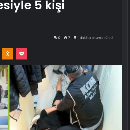
siyle 5 kişi
0
7
1 dakika okuma süresi
VKontakte
Odnoklassniki
Pocket