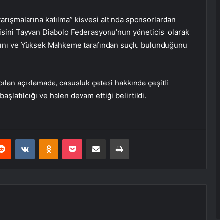
 yarışmalarına katılma” kisvesi altında sponsorlardan
isini Tayvan Diabolo Federasyonu’nun yöneticisi olarak
dığını ve Yüksek Mahkeme tarafından suçlu bulunduğunu
lan açıklamada, casusluk çetesi hakkında çeşitli
şlatıldığı ve halen devam ettiği belirtildi.
erest
Reddit
VKontakte
Odnoklassniki
Pocket
E-Posta ile paylaş
Yazdır