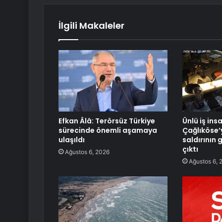
İlgili Makaleler
Efkan Âlâ: Terörsüz Türkiye
Ünlü iş ins
sürecinde önemli aşamaya
Çağlıköse’
ulaşıldı
saldırının 
çıktı
Ağustos 6, 2026
Ağustos 6, 