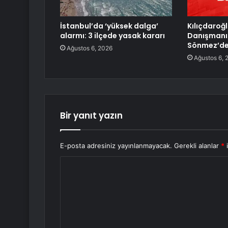
İstanbul’da ‘yüksek dalga’
Kılıçdaroğl
alarmı: 3 ilçede yasak kararı
Danışmanı
Sönmez’den
Ağustos 6, 2026
Ağustos 6, 
Bir yanıt yazın
E-posta adresiniz yayınlanmayacak.
Gerekli alanlar
*
i
Y
o
r
u
m