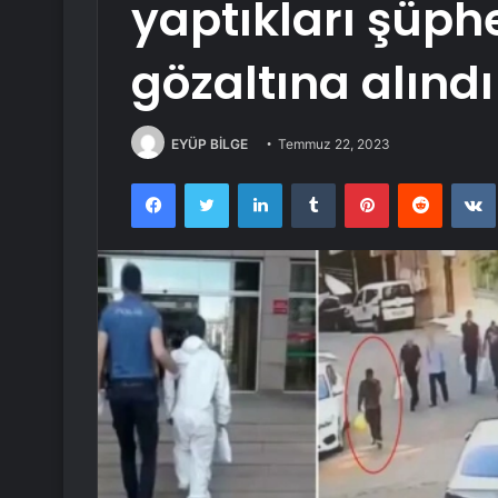
yaptıkları şüphe
gözaltına alındı
EYÜP BİLGE
Temmuz 22, 2023
Facebook
Twitter
LinkedIn
Tumblr
Pinterest
Reddit