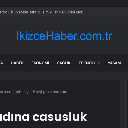
aroğlu’nun rozet taktığı isim yılların CHP’lisi çıktı
FA
HABER
EKONOMI
SAĞLIK
TEKNOLOJI
YAŞAM
ıkları şüphesiyle 5 kişi gözaltına alındı
adına casusluk