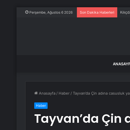
Kılıçd
Perşembe, Ağustos 6 2026
Son Dakika Haberleri
ANASAY
Anasayfa
/
Haber
/
Tayvan’da Çin adına casusluk yapt
Haber
Tayvan’da Çin 