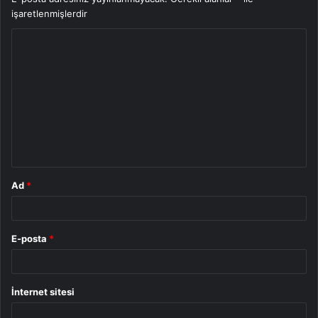
işaretlenmişlerdir
Y
o
r
u
m
*
Ad
*
E-posta
*
İnternet sitesi