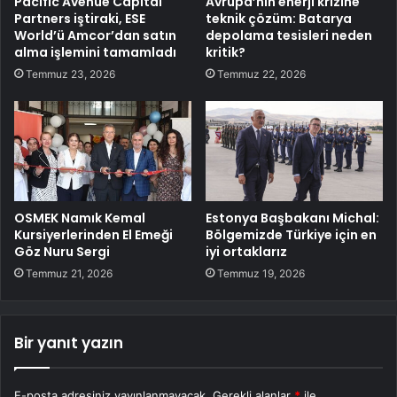
Pacific Avenue Capital
Avrupa’nın enerji krizine
Partners iştiraki, ESE
teknik çözüm: Batarya
World’ü Amcor’dan satın
depolama tesisleri neden
alma işlemini tamamladı
kritik?
Temmuz 23, 2026
Temmuz 22, 2026
OSMEK Namık Kemal
Estonya Başbakanı Michal:
Kursiyerlerinden El Emeği
Bölgemizde Türkiye için en
Göz Nuru Sergi
iyi ortaklarız
Temmuz 21, 2026
Temmuz 19, 2026
Bir yanıt yazın
E-posta adresiniz yayınlanmayacak.
Gerekli alanlar
*
ile