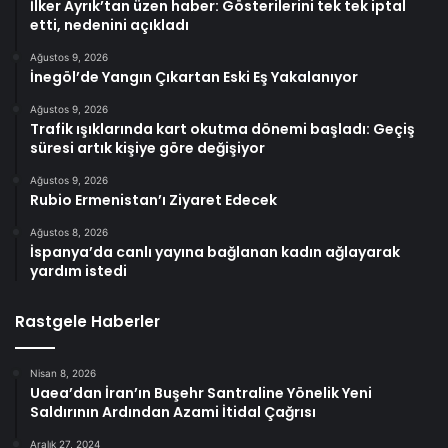
İlker Ayrık’tan üzen haber: Gösterilerini tek tek iptal
etti, nedenini açıkladı
Ağustos 9, 2026
İnegöl’de Yangın Çıkartan Eski Eş Yakalanıyor
Ağustos 9, 2026
Trafik ışıklarında kart okutma dönemi başladı: Geçiş
süresi artık kişiye göre değişiyor
Ağustos 9, 2026
Rubio Ermenistan’ı Ziyaret Edecek
Ağustos 8, 2026
İspanya’da canlı yayına bağlanan kadın ağlayarak
yardım istedi
Rastgele Haberler
Nisan 8, 2026
Uaea’dan İran’ın Buşehr Santraline Yönelik Yeni
Saldırının Ardından Azami İtidal Çağrısı
Aralık 27, 2024