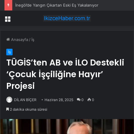
İnegöl’de Yangın Çıkartan Eski Eş Yakalanıyor
Menü
Anasayfa
/
İş
İş
TÜGİS’ten AB ve İLO Destekli
‘Çocuk İşçiliğine Hayır’
Projesi
DİLAN BİÇER
Haziran 28, 2025
0
0
2 dakika okuma süresi