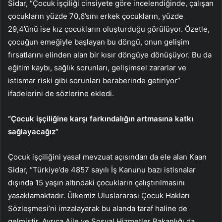
Sidar, “Çocuk işçiliği cinsiyete göre incelendiğinde, çalışan
çocukların yüzde 70,6’sını erkek çocukların, yüzde
29,4’ünü ise kız çocukların oluşturduğu görülüyor. Özetle,
çocuğun emeğiyle başlayan bu döngü, onun gelişim
fırsatlarını elinden alan bir kısır döngüye dönüşüyor. Bu da
eğitim kaybı, sağlık sorunları, gelişimsel zararlar ve
istismar riski gibi sorunları beraberinde getiriyor”
ifadelerini de sözlerine ekledi.
“Çocuk işçiliğine karşı farkındalığın artmasına katkı
sağlayacağız”
Çocuk işçiliğini yasal mevzuat açısından da ele alan Kaan
Sidar, “Türkiye’de 4857 sayılı İş Kanunu bazı istisnalar
dışında 15 yaşın altındaki çocukların çalıştırılmasını
yasaklamaktadır. Ülkemiz Uluslararası Çocuk Hakları
Sözleşmesi’ni imzalayarak bu alanda taraf haline de
gelmiştir. Ayrıca Aile ve Sosyal Hizmetler Bakanlığı da