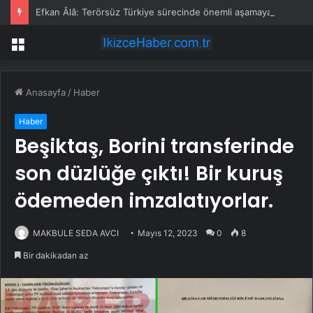
Efkan Âlâ: Terörsüz Türkiye sürecinde önemli aşamaya ulaşıldı
Menü
Anasayfa
/
Haber
Haber
Beşiktaş, Borini transferinde
son düzlüğe çıktı! Bir kuruş
ödemeden imzalatıyorlar.
MAKBULE SEDA AVCI
Mayıs 12, 2023
0
8
Bir dakikadan az