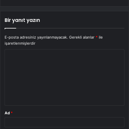
Bir yanıt yazın
E-posta adresiniz yayınlanmayacak.
Gerekli alanlar
*
ile
işaretlenmişlerdir
Y
o
r
u
m
*
Ad
*