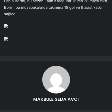
Fabio Borini, bu sezon Fatih Karagümrük için 28 maça çıktı.
Borini bu müsabakalarda takımına 19 gol ve 9 asist katkı
sağladı.
MAKBULE SEDA AVCI